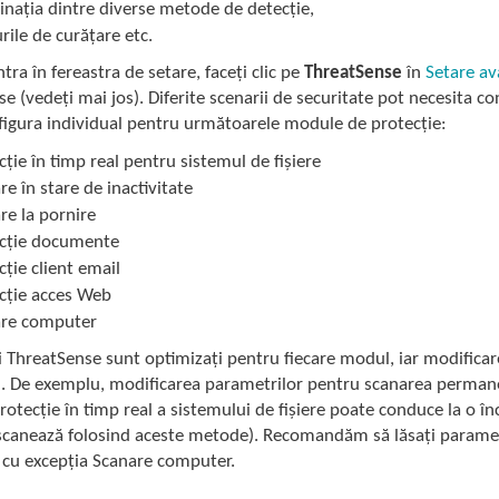
nația dintre diverse metode de detecție,
urile de curățare etc.
ntra în fereastra de setare, faceți clic pe
ThreatSense
în
Setare a
e (vedeți mai jos). Diferite scenarii de securitate pot necesita co
figura individual pentru următoarele module de protecție:
cție în timp real pentru sistemul de fișiere
re în stare de inactivitate
re la pornire
cție documente
cție client email
cție acces Web
are computer
 ThreatSense sunt optimizați pentru fiecare modul, iar modificar
. De exemplu, modificarea parametrilor pentru scanarea permanent
otecție în timp real a sistemului de fișiere poate conduce la o în
scanează folosind aceste metode). Recomandăm să lăsați parametr
 cu excepția Scanare computer.