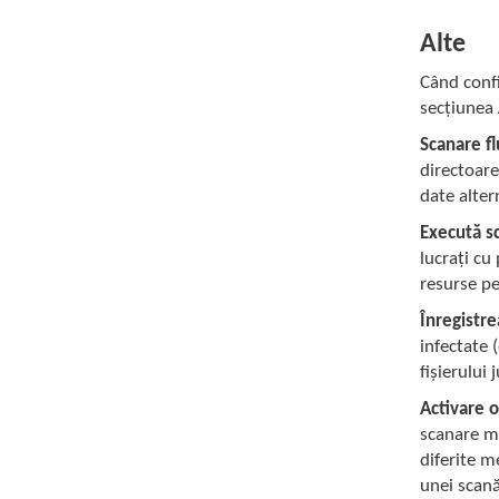
Alte
Când confi
secțiunea
Scanare fl
directoare
date alter
Execută sc
lucrați cu
resurse pe
Înregistre
infectate 
fișierului 
Activare 
scanare me
diferite m
unei scană