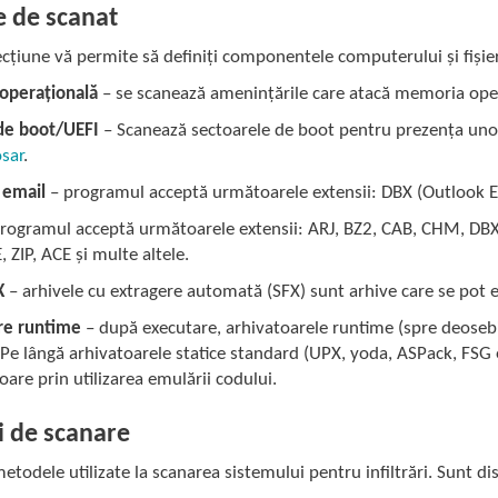
e de scanat
cțiune vă permite să definiți componentele computerului și fișierel
operațională
– se scanează amenințările care atacă memoria oper
de boot/UEFI
– Scanează sectoarele de boot pentru prezența un
osar
.
 email
– programul acceptă următoarele extensii: DBX (Outlook E
rogramul acceptă următoarele extensii: ARJ, BZ2, CAB, CHM, DBX,
 ZIP, ACE și multe altele.
X
– arhivele cu extragere automată (SFX) sunt arhive care se pot 
re runtime
– după executare, arhivatoarele runtime (spre deosebi
e lângă arhivatoarele statice standard (UPX, yoda, ASPack, FSG e
oare prin utilizarea emulării codului.
i de scanare
metodele utilizate la scanarea sistemului pentru infiltrări. Sunt d