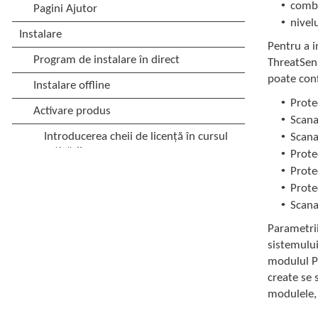
•
combi
•
nivel
Pentru a i
ThreatSens
poate con
•
Prote
•
Scana
•
Scana
•
Prote
•
Prote
•
Prote
•
Scan
Parametrii
sistemului
modulul Pr
create se 
modulele,