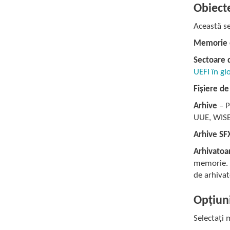
Obiect
Această se
Memorie 
Sectoare 
UEFI în gl
Fișiere de
Arhive
– P
UUE, WISE,
Arhive SF
Arhivatoa
memorie. P
de arhivat
Opțiun
Selectați 