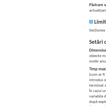
Păstrare 
actualizar
Limi
Secțiunea 
Setări 
Dimensiu
obiecte ma
motiv anum
Timp maxi
(cum ar fi
introdus o
terminat s
În cazul u
variabila 
după expir