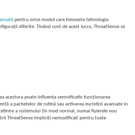
vansată
pentru orice modul care folosește tehnologia
nfigurații diferite. Ținând cont de acest lucru, ThreatSense se
ea acestora poate influența semnificativ funcționarea
ă a pachetelor de rutină sau activarea euristicii avansate în
cetinire a sistemului (în mod normal, numai fișierele nou
ii ThreatSense impliciți nemodificați pentru toate