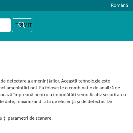
Română
e detectare a amenințărilor. Această tehnologie este
unei amenințări noi. Ea folosește o combinație de analiză de
ionează împreună pentru a îmbunătăți semnificativ securitatea
e date, maximizând rata de eficiență și de detecție. De
ulți parametri de scanare: