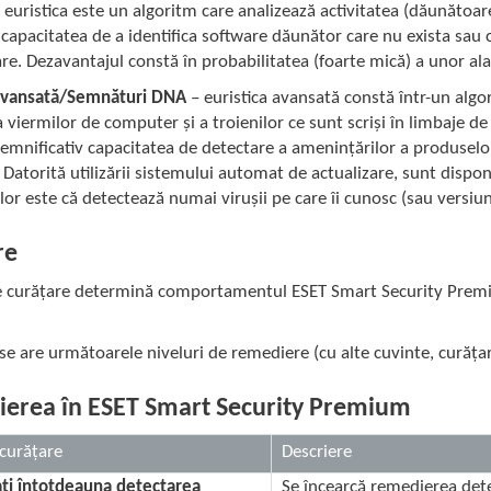
 euristica este un algoritm care analizează activitatea (dăunătoare
 capacitatea de a identifica software dăunător care nu exista sau
re. Dezavantajul constă în probabilitatea (foarte mică) a unor ala
 avansată/Semnături DNA
– euristica avansată constă într-un algo
 viermilor de computer și a troienilor ce sunt scriși în limbaje de 
emnificativ capacitatea de detectare a amenințărilor a produselor 
e. Datorită utilizării sistemului automat de actualizare, sunt disp
or este că detectează numai virușii pe care îi cunosc (sau versiuni
re
e curățare determină comportamentul ESET Smart Security Premium î
e are următoarele niveluri de remediere (cu alte cuvinte, curățar
erea în ESET Smart Security Premium
 curățare
Descriere
ți întotdeauna detectarea
Se încearcă remedierea detec