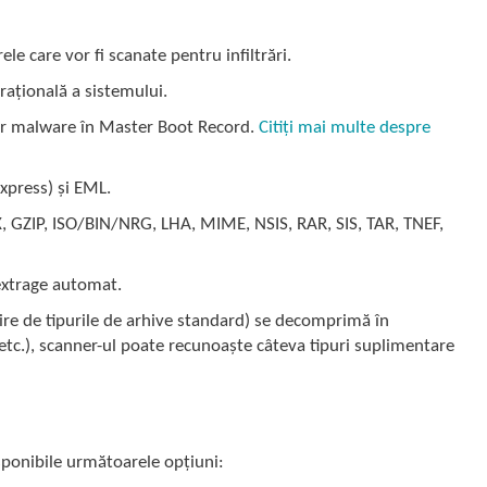
e care vor fi scanate pentru infiltrări.
ațională a sistemului.
or malware în Master Boot Record.
Citiți mai multe despre
xpress) și EML.
 GZIP, ISO/BIN/NRG, LHA, MIME, NSIS, RAR, SIS, TAR, TNEF,
extrage automat.
re de tipurile de arhive standard) se decomprimă în
tc.), scanner-ul poate recunoaște câteva tipuri suplimentare
isponibile următoarele opțiuni: