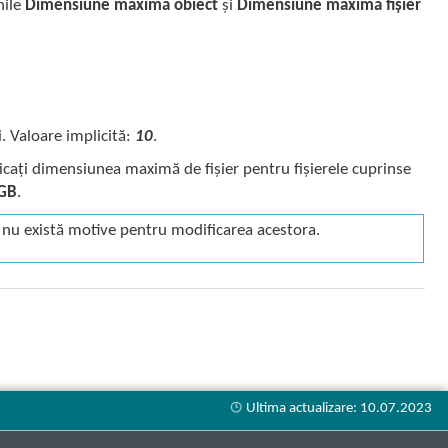
nile
Dimensiune maximă obiect
și
Dimensiune maximă fișier
. Valoare implicită:
10
.
icați dimensiunea maximă de fișier pentru fișierele cuprinse
 GB
.
 nu există motive pentru modificarea acestora.