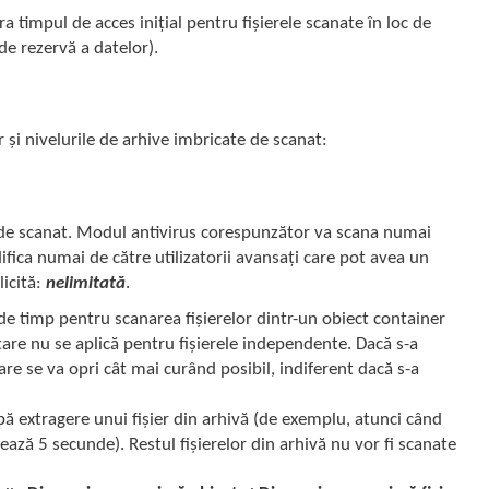
a timpul de acces inițial pentru fișierele scanate în loc de
de rezervă a datelor).
și nivelurile de arhive imbricate de scanat:
de scanat. Modul antivirus corespunzător va scana numai
ica numai de către utilizatorii avansați care pot avea un
icită:
nelimitată
.
e timp pentru scanarea fișierelor dintr-un obiect container
tare nu se aplică pentru fișierele independente. Dacă s-a
nare se va opri cât mai curând posibil, indiferent dacă s-a
pă extragere unui fișier din arhivă (de exemplu, atunci când
rează 5 secunde). Restul fișierelor din arhivă nu vor fi scanate