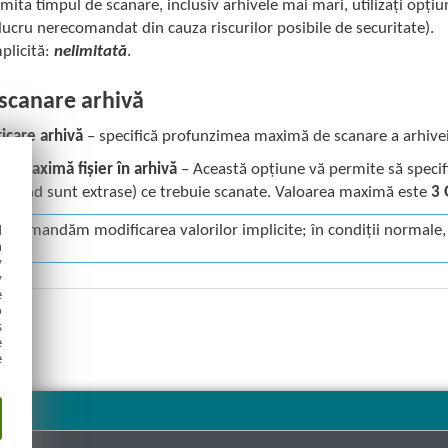
imita timpul de scanare, inclusiv arhivele mai mari, utilizați opțiu
lucru nerecomandat din cauza riscurilor posibile de securitate).
plicită:
nelimitată
.
 scanare arhivă
icare arhivă
– specifică profunzimea maximă de scanare a arhivei
e maximă fișier în arhivă
– Această opțiune vă permite să specif
e (când sunt extrase) ce trebuie scanate. Valoarea maximă este
3
d
recomandăm modificarea valorilor implicite; în condiții normale,
h
y
y
e
o
s
e
e