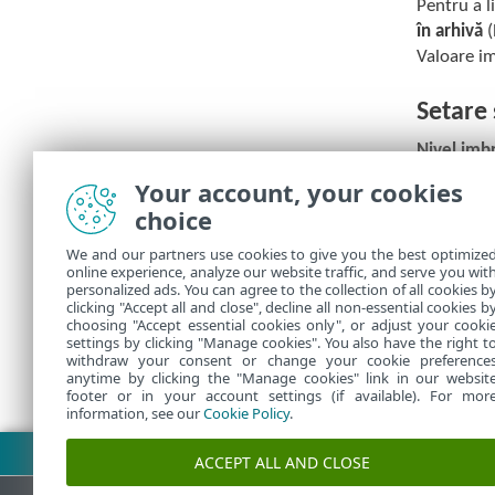
Pentru a l
în arhivă
(
Valoare im
Setare
Nivel imbr
Your account, your cookies
Dimensiun
choice
în arhivel
We and our partners use cookies to give you the best optimize
Nu 
online experience, analyze our website traffic, and serve you wit
personalized ads. You can agree to the collection of all cookies b
clicking "Accept all and close", decline all non-essential cookies b
choosing "Accept essential cookies only", or adjust your cooki
settings by clicking "Manage cookies". You also have the right t
withdraw your consent or change your cookie preference
anytime by clicking the "Manage cookies" link in our websit
footer or in your account settings (if available). For mor
information, see our
Cookie Policy
.
Descărcare PDF
ACCEPT ALL AND CLOSE