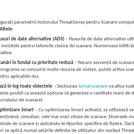
gurați parametrii motorului ThreatSense pentru Scanare computer
Altele
:
uxuri de date alternative (ADS)
– fluxurile de date alternative uti
 invizibile pentru tehnicile clasice de scanare. Numeroase infiltră
native.
anări în fundal cu prioritate redusă
– fiecare secvență de scanar
 programe ce consumă multe resurse de sistem, puteți activa scan
ntru aplicațiile dvs.
ază în log toate obiectele
– Secțiunea
Jurnal scanare
va afișa toat
(este posibil ca această opțiune să genereze o cantitate mare de
jurnalului de scanare).
optimizare Smart
– Cu optimizarea Smart activată, se utilizează se
nținând, simultan, cele mai mari viteze de scanare. Diversele mo
etode de scanare și aplicându-le tipurilor specifice de fișiere. D
ri se aplică numai setările definite de utilizator din nucleul Thre