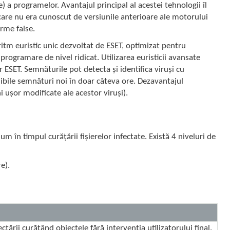
) a programelor. Avantajul principal al acestei tehnologii îl
 care nu era cunoscut de versiunile anterioare ale motorului
rme false.
ritm euristic unic dezvoltat de ESET, optimizat pentru
programare de nivel ridicat. Utilizarea euristicii avansate
ESET. Semnăturile pot detecta și identifica viruși cu
onibile semnături noi în doar câteva ore. Dezavantajul
 ușor modificate ale acestor viruși).
n timpul curățării fișierelor infectate. Există 4 niveluri de
e).
tării curățând obiectele fără intervenția utilizatorului final.