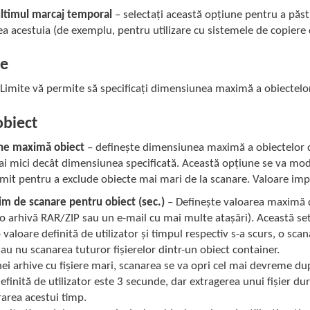
ultimul marcaj temporal
– selectați această opțiune pentru a păstr
ea acestuia (de exemplu, pentru utilizare cu sistemele de copiere 
te
Limite vă permite să specificați dimensiunea maximă a obiectelor 
obiect
ne maximă obiect
– definește dimensiunea maximă a obiectelor 
i mici decât dimensiunea specificată. Această opțiune se va modif
it pentru a exclude obiecte mai mari de la scanare. Valoare impl
m de scanare pentru obiect (sec.)
– Definește valoarea maximă d
 o arhivă RAR/ZIP sau un e-mail cu mai multe atașări). Această se
 valoare definită de utilizator și timpul respectiv s-a scurs, o sca
au nu scanarea tuturor fișierelor dintr-un obiect container.
nei arhive cu fișiere mari, scanarea se va opri cel mai devreme du
definită de utilizator este 3 secunde, dar extragerea unui fișier du
area acestui timp.