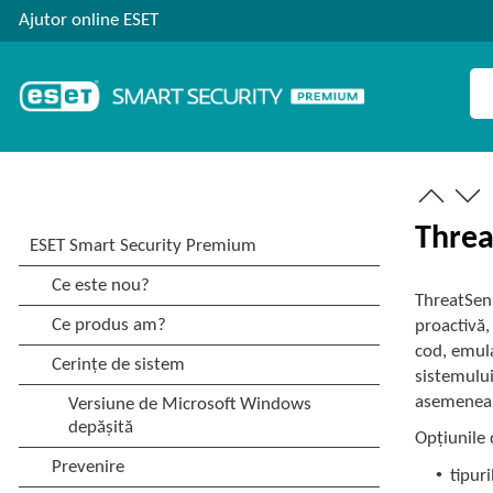
Ajutor online ESET
Threa
ThreatSen
proactivă,
cod, emula
sistemului
asemenea, 
Opțiunile 
•
tipuri