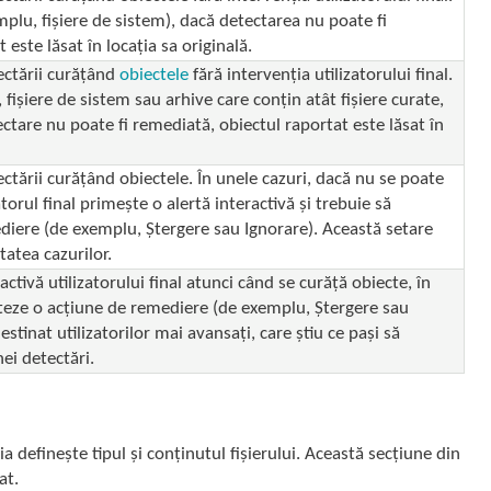
mplu, fișiere de sistem), dacă detectarea nu poate fi
este lăsat în locația sa originală.
ectării curățând
obiectele
fără intervenția utilizatorului final.
 fișiere de sistem sau arhive care conțin atât fișiere curate,
tectare nu poate fi remediată, obiectul raportat este lăsat în
ctării curățând obiectele. În unele cazuri, dacă nu se poate
atorul final primește o alertă interactivă și trebuie să
diere (de exemplu, Ștergere sau Ignorare). Această setare
atea cazurilor.
activă utilizatorului final atunci când se curăță obiecte, în
cteze o acțiune de remediere (de exemplu, Ștergere sau
estinat utilizatorilor mai avansați, care știu ce pași să
ei detectări.
 definește tipul și conținutul fișierului. Această secțiune din
at.