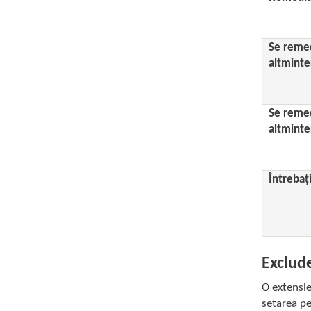
Se remed
altminte
Se remed
altminte
Întrebați
Exclude
O extensie
setarea pe