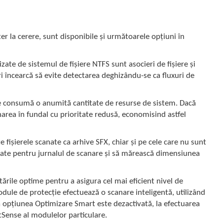
 la cerere, sunt disponibile și următoarele opțiuni în
lizate de sistemul de fișiere NTFS sunt asocieri de fișiere și
ri încearcă să evite detectarea deghizându-se ca fluxuri de
e consumă o anumită cantitate de resurse de sistem. Dacă
area în fundal cu prioritate redusă, economisind astfel
e fișierele scanate ca arhive SFX, chiar și pe cele care nu sunt
 date pentru jurnalul de scanare și să mărească dimensiunea
tările optime pentru a asigura cel mai eficient nivel de
dule de protecție efectuează o scanare inteligentă, utilizând
acă opțiunea Optimizare Smart este dezactivată, la efectuarea
atSense al modulelor particulare.