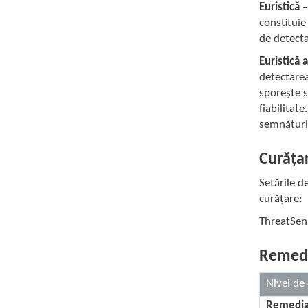
Euristică
–
constituie
de detecta
Euristică
detectarea
sporește s
fiabilitat
semnăturil
Curăța
Setările d
curățare:
ThreatSens
Remedi
Nivel de
Remedia