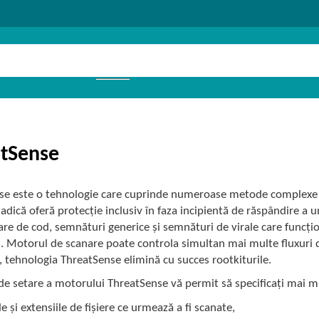
tSense
se este o tehnologie care cuprinde numeroase metode complexe d
 adică oferă protecție inclusiv în faza incipientă de răspândire a 
re de cod, semnături generice și semnături de virale care funcț
. Motorul de scanare poate controla simultan mai multe fluxuri d
tehnologia ThreatSense elimină cu succes rootkiturile.
de setare a motorului ThreatSense vă permit să specificați mai m
le și extensiile de fișiere ce urmează a fi scanate,