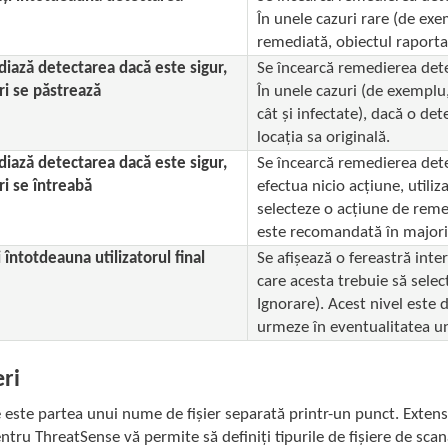
În unele cazuri rare (de exe
remediată, obiectul raportat 
iază detectarea dacă este sigur,
Se încearcă remedierea det
ri se păstrează
În unele cazuri (de exemplu,
cât și infectate), dacă o de
locația sa originală.
iază detectarea dacă este sigur,
Se încearcă remedierea dete
ri se întreabă
efectua nicio acțiune, utiliz
selecteze o acțiune de reme
este recomandată în majorit
 întotdeauna utilizatorul final
Se afișează o fereastră inter
care acesta trebuie să sele
Ignorare). Acest nivel este d
urmeze în eventualitatea un
ri
 este partea unui nume de fișier separată printr-un punct. Extensia
ntru ThreatSense vă permite să definiți tipurile de fișiere de scan