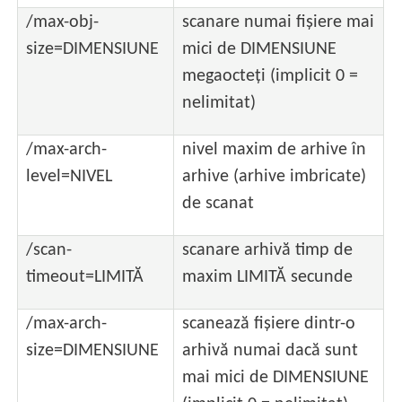
/max-obj-
scanare numai fișiere mai
size=DIMENSIUNE
mici de DIMENSIUNE
megaocteți (implicit 0 =
nelimitat)
/max-arch-
nivel maxim de arhive în
level=NIVEL
arhive (arhive imbricate)
de scanat
/scan-
scanare arhivă timp de
timeout=LIMITĂ
maxim LIMITĂ secunde
/max-arch-
scanează fișiere dintr-o
size=DIMENSIUNE
arhivă numai dacă sunt
mai mici de DIMENSIUNE