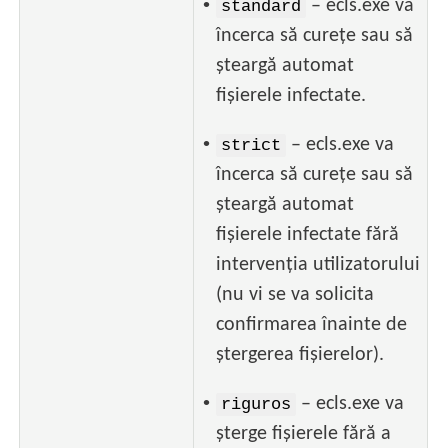
•
– ecls.exe va
standard
încerca să curețe sau să
șteargă automat
fișierele infectate.
•
– ecls.exe va
strict
încerca să curețe sau să
șteargă automat
fișierele infectate fără
intervenția utilizatorului
(nu vi se va solicita
confirmarea înainte de
ștergerea fișierelor).
•
– ecls.exe va
riguros
șterge fișierele fără a