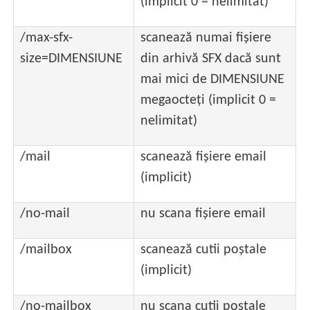
(implicit 0 = nelimitat)
/max-sfx-
scanează numai fișiere
size=DIMENSIUNE
din arhivă SFX dacă sunt
mai mici de DIMENSIUNE
megaocteți (implicit 0 =
nelimitat)
/mail
scanează fișiere email
(implicit)
/no-mail
nu scana fișiere email
/mailbox
scanează cutii poștale
(implicit)
/no-mailbox
nu scana cutii poștale