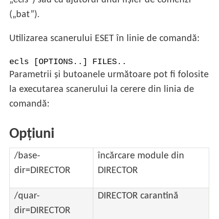
„ecls”) sau cu ajutorul unui fișier de comenzi
(„bat”).
Utilizarea scanerului ESET în linie de comandă:
ecls [OPTIONS..] FILES..
Parametrii și butoanele următoare pot fi folosite
la executarea scanerului la cerere din linia de
comandă:
Opțiuni
/base-
încărcare module din
dir=DIRECTOR
DIRECTOR
/quar-
DIRECTOR carantină
dir=DIRECTOR