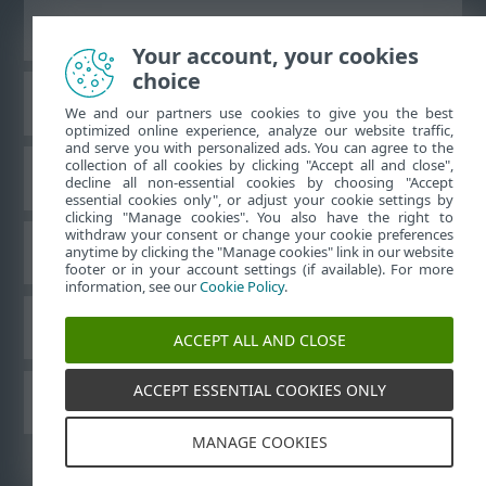
Prikaži stranicu za radnu površinu
Your account, your cookies
choice
ESET-ova baza znanja
We and our partners use cookies to give you the best
optimized online experience, analyze our website traffic,
and serve you with personalized ads. You can agree to the
collection of all cookies by clicking "Accept all and close",
ESET-ov forum
decline all non-essential cookies by choosing "Accept
essential cookies only", or adjust your cookie settings by
clicking "Manage cookies". You also have the right to
withdraw your consent or change your cookie preferences
Regionalna podrška
anytime by clicking the "Manage cookies" link in our website
footer or in your account settings (if available). For more
information, see our
Cookie Policy
.
Upravljanje kolačićima
ACCEPT ALL AND CLOSE
ACCEPT ESSENTIAL COOKIES ONLY
Drugi proizvodi tvrtke ESET
MANAGE COOKIES
©
1992-2026
ESET, spol. s r.o. – Sva prava pridržana.