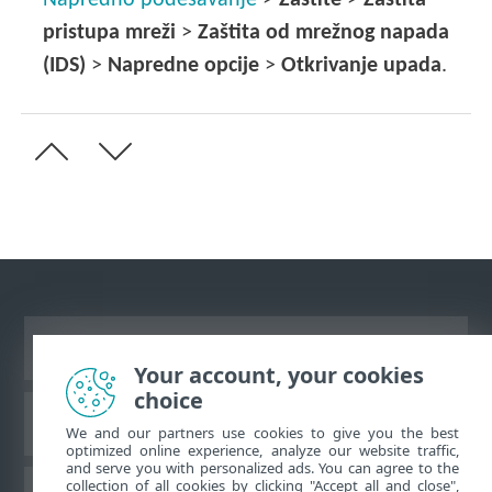
pristupa mreži
>
Zaštita od mrežnog napada
(IDS)
>
Napredne opcije
>
Otkrivanje upada
.
Prikaži stranicu za radnu površinu
Your account, your cookies
choice
ESET-ova baza znanja
We and our partners use cookies to give you the best
optimized online experience, analyze our website traffic,
and serve you with personalized ads. You can agree to the
collection of all cookies by clicking "Accept all and close",