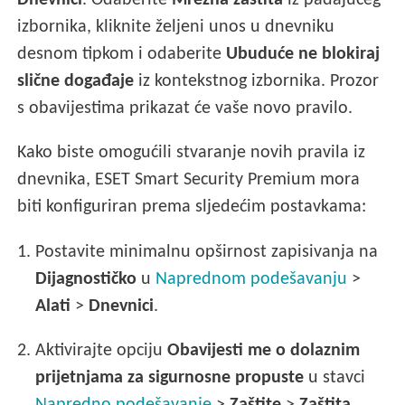
Dnevnici
. Odaberite
Mrežna zaštita
iz padajućeg
izbornika, kliknite željeni unos u dnevniku
desnom tipkom i odaberite
Ubuduće ne blokiraj
slične događaje
iz kontekstnog izbornika. Prozor
s obavijestima prikazat će vaše novo pravilo.
Kako biste omogućili stvaranje novih pravila iz
dnevnika, ESET Smart Security Premium mora
biti konfiguriran prema sljedećim postavkama:
1.
Postavite minimalnu opširnost zapisivanja na
Dijagnostičko
u
Naprednom podešavanju
>
Alati
>
Dnevnici
.
2.
Aktivirajte opciju
Obavijesti me o dolaznim
prijetnjama za sigurnosne propuste
u stavci
Napredno podešavanje
>
Zaštite
>
Zaštita