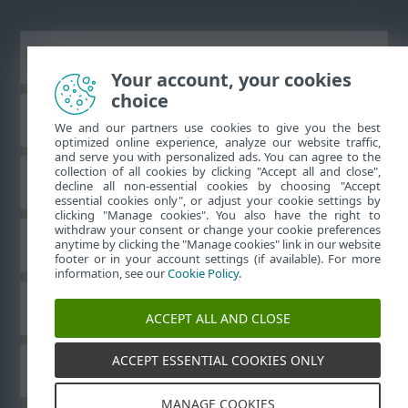
Prikaži stranicu za radnu površinu
Your account, your cookies
choice
ESET-ova baza znanja
We and our partners use cookies to give you the best
optimized online experience, analyze our website traffic,
and serve you with personalized ads. You can agree to the
collection of all cookies by clicking "Accept all and close",
ESET-ov forum
decline all non-essential cookies by choosing "Accept
essential cookies only", or adjust your cookie settings by
clicking "Manage cookies". You also have the right to
withdraw your consent or change your cookie preferences
Regionalna podrška
anytime by clicking the "Manage cookies" link in our website
footer or in your account settings (if available). For more
information, see our
Cookie Policy
.
Upravljanje kolačićima
ACCEPT ALL AND CLOSE
ACCEPT ESSENTIAL COOKIES ONLY
Drugi proizvodi tvrtke ESET
MANAGE COOKIES