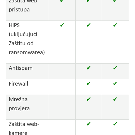
Zaštita web
✔
✔
✔
pristupa
HIPS
✔
✔
✔
(uključujući
Zaštitu od
ransomwarea)
Antispam
✔
✔
Firewall
✔
✔
Mrežna
✔
✔
provjera
Zaštita web-
✔
✔
kamere