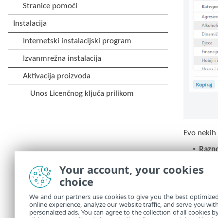
Evo nekih 
•
Razn
ili 4
Your account, your cookies
•
Nije 
choice
rodit
•
Nekat
We and our partners use cookies to give you the best optimize
online experience, analyze our website traffic, and serve you wit
•
Dina
personalized ads. You can agree to the collection of all cookies b