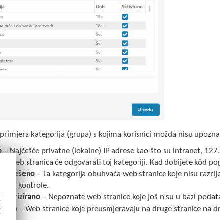
primjera kategorija (grupa) s kojima korisnici možda nisu upoznat
o
– Najčešće privatne (lokalne) IP adrese kao što su intranet, 12
04, i web stranica će odgovarati toj kategoriji. Kad dobijete kôd po
razriješeno
– Ta kategorija obuhvaća web stranice koje nisu razri
eljske kontrole.
egorizirano
– Nepoznate web stranice koje još nisu u bazi podata
d
h
mičko
– Web stranice koje preusmjeravaju na druge stranice na 
y