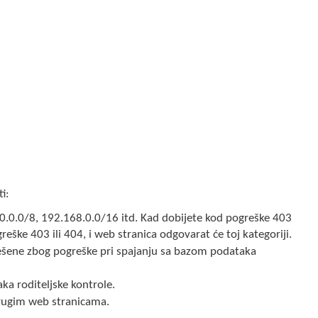
i:
7.0.0.0/8, 192.168.0.0/16 itd. Kad dobijete kod pogreške 403
greške 403 ili 404, i web stranica odgovarat će toj kategoriji.
ješene zbog pogreške pri spajanju sa bazom podataka
ka roditeljske kontrole.
drugim web stranicama.