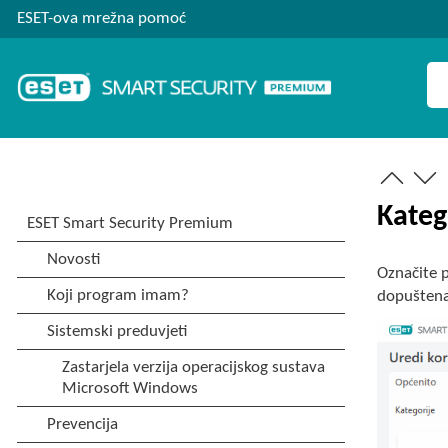
ESET-ova mrežna pomoć
Kateg
Označite 
dopuštena