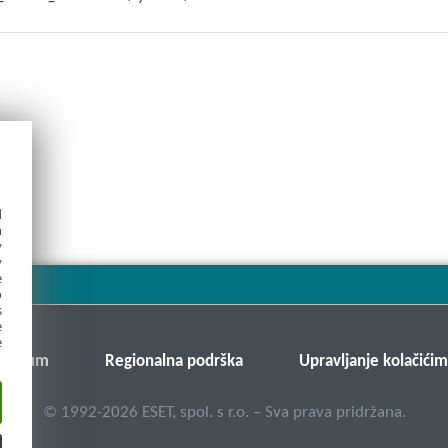
d
h
y
y
e
o
s
e
e
v forum
Regionalna podrška
Upravljanje kolačići
©
1992-2026
ESET, spol. s r.o. – Sva prava pridržana.