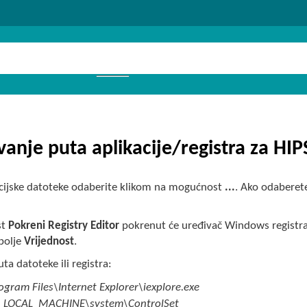
anje puta aplikacije/registra za HIP
acijske datoteke odaberite klikom na mogućnost
...
. Ako odaberete
st
Pokreni Registry Editor
pokrenut će uređivač Windows registra (
polje
Vrijednost
.
uta datoteke ili registra:
ogram Files\Internet Explorer\iexplore.exe
_LOCAL_MACHINE\system\ControlSet