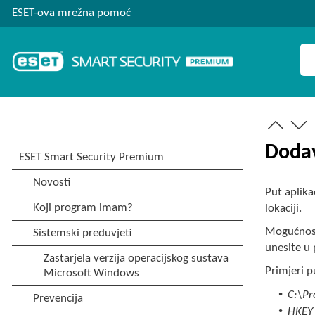
ESET-ova mrežna pomoć
Dodav
Put aplik
lokaciji.
Mogućno
unesite u 
Primjeri p
•
C:\Pr
•
HKEY