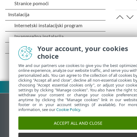
Your account, your cookies
choice
We and our partners use cookies to give you the best optimize
online experience, analyze our website traffic, and serve you wit
personalized ads. You can agree to the collection of all cookies b
clicking "Accept all and close", decline all non-essential cookies b
choosing "Accept essential cookies only", or adjust your cooki
Preuzmite PDF
settings by clicking "Manage cookies". You also have the right t
withdraw your consent or change your cookie preference
anytime by clicking the "Manage cookies" link in our websit
footer or in your account settings (if available). For mor
information, see our
Cookie Policy
.
ESET-ova baza znanja
ESET-o
ACCEPT ALL AND CLOSE