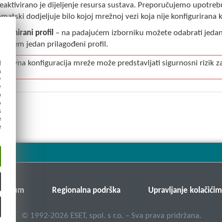
 deaktivirano je dijeljenje resursa sustava. Preporučujemo upotr
omatski dodjeljuje bilo kojoj mrežnoj vezi koja nije konfigurira
definirani profil
– na padajućem izborniku možete odabrati jeda
li barem jedan prilagođeni profil.
d
spravna konfiguracija mreže može predstavljati sigurnosni rizik z
h
y
y
e
o
s
e
e
v forum
Regionalna podrška
Upravljanje kolačići
©
1992-2026
ESET, spol. s r.o. – Sva prava pridržana.