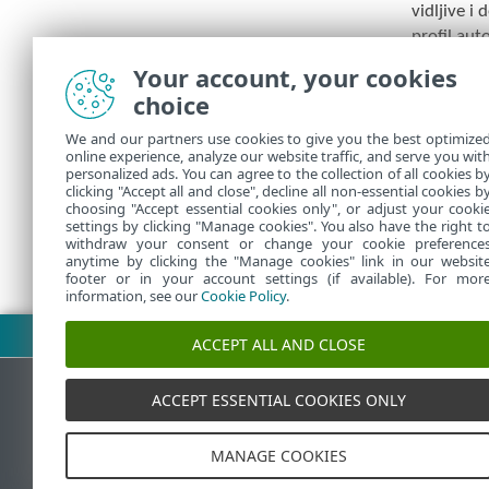
vidljive i
profil aut
Your account, your cookies
Korisnički 
ste izradi
choice
We and our partners use cookies to give you the best optimize
Nei
online experience, analyze our website traffic, and serve you wit
personalized ads. You can agree to the collection of all cookies b
clicking "Accept all and close", decline all non-essential cookies b
choosing "Accept essential cookies only", or adjust your cooki
settings by clicking "Manage cookies". You also have the right t
withdraw your consent or change your cookie preference
anytime by clicking the "Manage cookies" link in our websit
footer or in your account settings (if available). For mor
information, see our
Cookie Policy
.
Preuzmite PDF
ACCEPT ALL AND CLOSE
ACCEPT ESSENTIAL COOKIES ONLY
ESET-ova baza znanja
ESET-o
MANAGE COOKIES