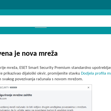
vena je nova mreža
krije mreža, ESET Smart Security Premium standardno upotrebljav
 prikazivao dijaloški okvir, promijenite stavku
Dodjela profila m
om svakog povezivanja računala s novom mrežom.