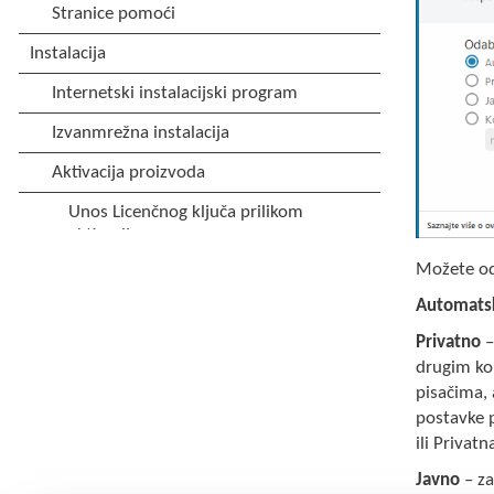
Možete od
Automats
Privatno
–
drugim kor
pisačima, 
postavke p
ili Priva
Javno
– za