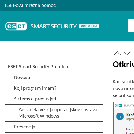
ESET-ova mrežna pomoć
Otkri
Kad se ot
nove mreže
se prilik