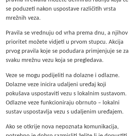
pravila firewalla možete definirati radnju koja će
se poduzeti nakon uspostave različitih vrsta
mrežnih veza.
Pravila se vrednuju od vrha prema dnu, a njihov
prioritet možete vidjeti u prvom stupcu. Akcija
prvog pravila koje se podudara primjenjuje se za
svaku mrežnu vezu koja se pregledava.
Veze se mogu podijeliti na dolazne i odlazne.
Dolazne veze inicira udaljeni uređaj koji
pokušava uspostaviti vezu s lokalnim sustavom.
Odlazne veze funkcioniraju obrnuto – lokalni
sustav uspostavlja vezu s udaljenim uređajem.
Ako se otkrije nova nepoznata komunikacija,
potrebno je dobro razmisliti želite li je dopustiti