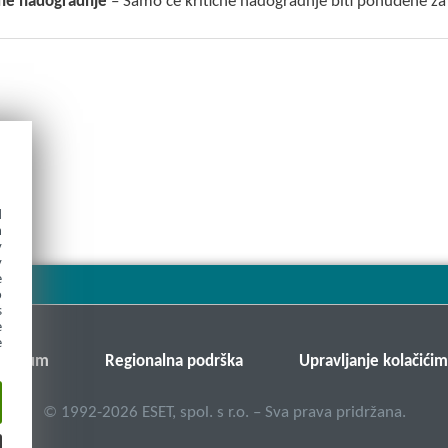
čne nadogradnje
– Samo će kritične nadogradnje biti ponuđene za
d
h
y
y
e
o
s
e
e
v forum
Regionalna podrška
Upravljanje kolačići
©
1992-2026
ESET, spol. s r.o. – Sva prava pridržana.