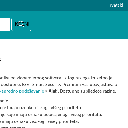
Hrvatski
®
ika od zlonamjernog softvera. Iz tog razloga izuzetno je
u dostupne. ESET Smart Security Premium vas obavještava o
Napredno podešavanje
>
Alati
. Dostupne su sljedeće razine:
anje.
je imaju oznaku niskog i višeg prioriteta.
e koje imaju oznaku uobičajenog i višeg prioriteta.
imaju oznaku visokog i višeg prioriteta.