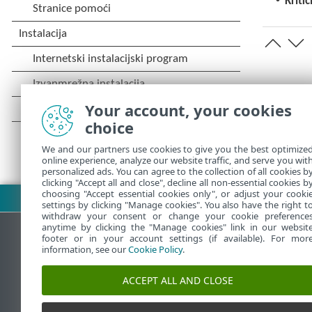
Kriti
Your account, your cookies
choice
We and our partners use cookies to give you the best optimize
online experience, analyze our website traffic, and serve you wit
personalized ads. You can agree to the collection of all cookies b
clicking "Accept all and close", decline all non-essential cookies b
choosing "Accept essential cookies only", or adjust your cooki
Preuzmite PDF
settings by clicking "Manage cookies". You also have the right t
withdraw your consent or change your cookie preference
anytime by clicking the "Manage cookies" link in our websit
footer or in your account settings (if available). For mor
information, see our
Cookie Policy
.
ESET-ova baza znanja
ESET-o
ACCEPT ALL AND CLOSE