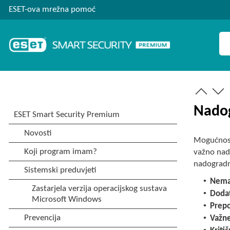
ESET-ova mrežna pomoć
Nadog
Mogućnost
važno nad
nadogradn
•
Nema
•
Doda
•
Prep
•
Važn
•