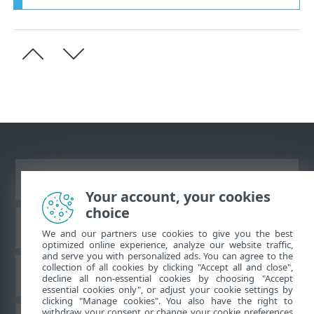
Prikaži stranicu za radnu površinu
Your account, your cookies
choice
ESET-ova baza znanja
We and our partners use cookies to give you the best
optimized online experience, analyze our website traffic,
and serve you with personalized ads. You can agree to the
collection of all cookies by clicking "Accept all and close",
ESET-ov forum
decline all non-essential cookies by choosing "Accept
essential cookies only", or adjust your cookie settings by
clicking "Manage cookies". You also have the right to
withdraw your consent or change your cookie preferences