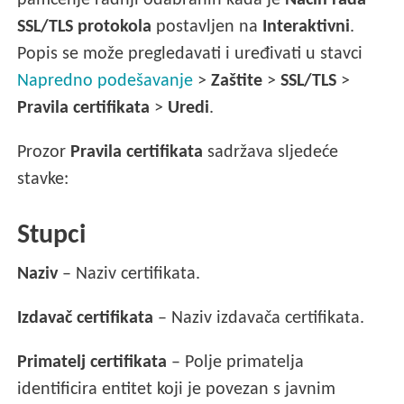
pamćenje radnji odabranih kada je
Način rada
SSL/TLS protokola
postavljen na
Interaktivni
.
Popis se može pregledavati i uređivati u stavci
Napredno podešavanje
>
Zaštite
>
SSL/TLS
>
Pravila certifikata
>
Uredi
.
Prozor
Pravila certifikata
sadržava sljedeće
stavke:
Stupci
Naziv
– Naziv certifikata.
Izdavač certifikata
– Naziv izdavača certifikata.
Primatelj certifikata
– Polje primatelja
identificira entitet koji je povezan s javnim