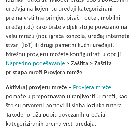
lozinka routera). Također pruža popis povezanih
uređaja na kojem su uređaji kategorizirani
prema vrsti (na primjer, pisač, router, mobilni
uređaj itd.) kako biste vidjeli što je povezano na
vašu mrežu (npr. igraća konzola, uređaj interneta
stvari (IoT) ili drugi pametni kućni uređaji).
Mrežnu provjeru možete konfigurirati u opciji
Napredno podešavanje
>
Zaštita
>
Zaštita
pristupa mreži
Provjera mreže
.
Aktiviraj provjeru mreže
–
Provjera mreže
pomaže u prepoznavanju ranjivosti u mreži, kao
što su otvoreni portovi ili slaba lozinka rutera.
Također pruža popis povezanih uređaja
kategoriziranih prema vrsti uređaja.