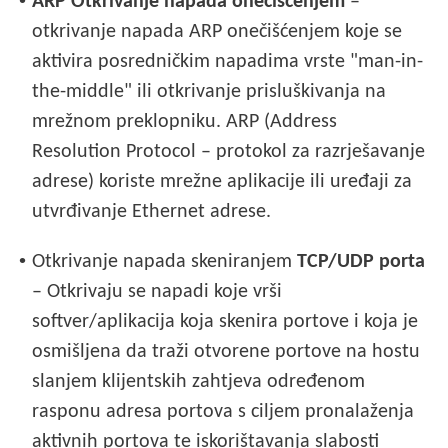
•
ARP Otkrivanje napada onečišćenjem
–
otkrivanje napada ARP onečišćenjem koje se
aktivira posredničkim napadima vrste "man-in-
the-middle" ili otkrivanje prisluškivanja na
mrežnom preklopniku. ARP (Address
Resolution Protocol – protokol za razrješavanje
adrese) koriste mrežne aplikacije ili uređaji za
utvrđivanje Ethernet adrese.
•
Otkrivanje napada skeniranjem
TCP/UDP porta
– Otkrivaju se napadi koje vrši
softver/aplikacija koja skenira portove i koja je
osmišljena da traži otvorene portove na hostu
slanjem klijentskih zahtjeva određenom
rasponu adresa portova s ciljem pronalaženja
aktivnih portova te iskorištavanja slabosti