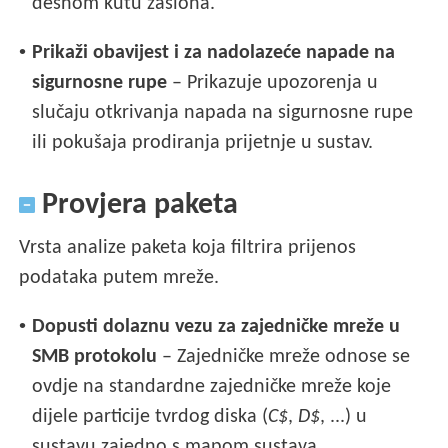
desnom kutu zaslona.
•
Prikaži obavijest i za nadolazeće napade na
sigurnosne rupe
– Prikazuje upozorenja u
slučaju otkrivanja napada na sigurnosne rupe
ili pokušaja prodiranja prijetnje u sustav.
Provjera paketa
Vrsta analize paketa koja filtrira prijenos
podataka putem mreže.
•
Dopusti dolaznu vezu za zajedničke mreže u
SMB protokolu
– Zajedničke mreže odnose se
ovdje na standardne zajedničke mreže koje
dijele particije tvrdog diska (
C$
,
D$
, ...) u
sustavu zajedno s mapom sustava