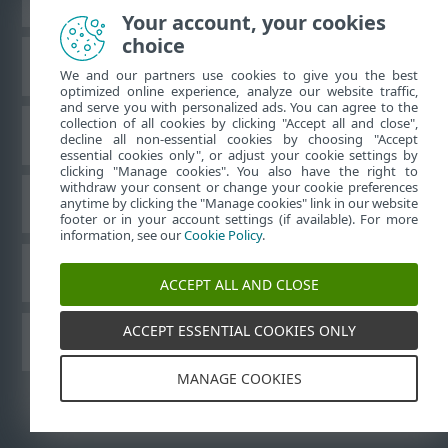
Your account, your cookies
choice
ESET-ova baza znanja
We and our partners use cookies to give you the best
optimized online experience, analyze our website traffic,
and serve you with personalized ads. You can agree to the
collection of all cookies by clicking "Accept all and close",
ESET-ov forum
decline all non-essential cookies by choosing "Accept
essential cookies only", or adjust your cookie settings by
clicking "Manage cookies". You also have the right to
withdraw your consent or change your cookie preferences
Regionalna podrška
anytime by clicking the "Manage cookies" link in our website
footer or in your account settings (if available). For more
information, see our
Cookie Policy
.
Upravljanje kolačićima
ACCEPT ALL AND CLOSE
ACCEPT ESSENTIAL COOKIES ONLY
Drugi proizvodi tvrtke ESET
MANAGE COOKIES
©
1992-2026
ESET, spol. s r.o. – Sva prava pridržana.