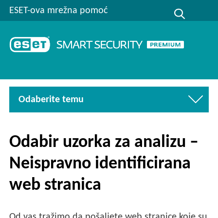
ESET-ova mrežna pomoć
Odaberite temu
Odabir uzorka za analizu –
Neispravno identificirana
web stranica
Od vas tražimo da pošaljete web stranice koje su