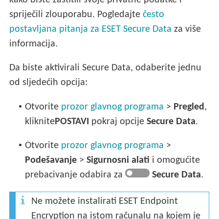
kako biste zaštitili svoje privatne podatke i
spriječili zlouporabu. Pogledajte
često
postavljana pitanja za ESET Secure Data
za više
informacija.
Da biste aktivirali Secure Data, odaberite jednu
od sljedećih opcija:
•
Otvorite
prozor glavnog programa
>
Pregled
,
kliknite
POSTAVI
pokraj opcije
Secure Data
.
•
Otvorite
prozor glavnog programa
>
Podešavanje
>
Sigurnosni alati
i omogućite
prebacivanje odabira za
Secure Data
.
Ne možete instalirati ESET Endpoint
Encryption na istom računalu na kojem je