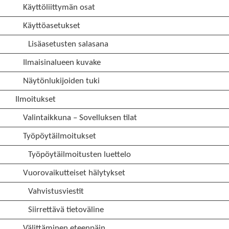
Käyttöliittymän osat
Käyttöasetukset
Lisäasetusten salasana
Ilmaisinalueen kuvake
Näytönlukijoiden tuki
Ilmoitukset
Valintaikkuna – Sovelluksen tilat
Työpöytäilmoitukset
Työpöytäilmoitusten luettelo
Vuorovaikutteiset hälytykset
Vahvistusviestit
Siirrettävä tietoväline
Välittäminen eteenpäin