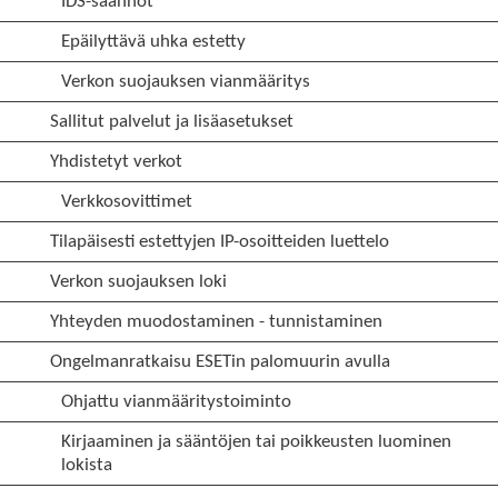
IDS-säännöt
Epäilyttävä uhka estetty
Verkon suojauksen vianmääritys
Sallitut palvelut ja lisäasetukset
Yhdistetyt verkot
Verkkosovittimet
Tilapäisesti estettyjen IP-osoitteiden luettelo
Verkon suojauksen loki
Yhteyden muodostaminen - tunnistaminen
Ongelmanratkaisu ESETin palomuurin avulla
Ohjattu vianmääritystoiminto
Kirjaaminen ja sääntöjen tai poikkeusten luominen
lokista