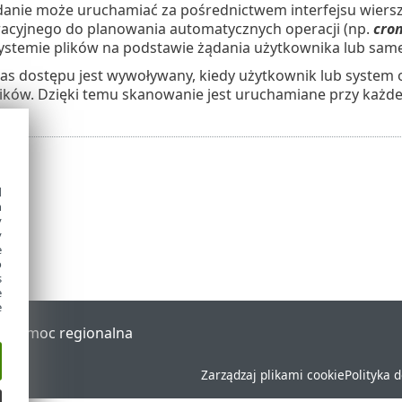
danie może uruchamiać za pośrednictwem interfejsu wiersz
acyjnego do planowania automatycznych operacji (np.
cro
ystemie plików na podstawie żądania użytkownika lub sam
as dostępu jest wywoływany, kiedy użytkownik lub system
ików. Dzięki temu skanowanie jest uruchamiane przy każde
d
h
y
y
e
o
s
e
e
al
Pomoc regionalna
Zarządzaj plikami cookie
Polityka 