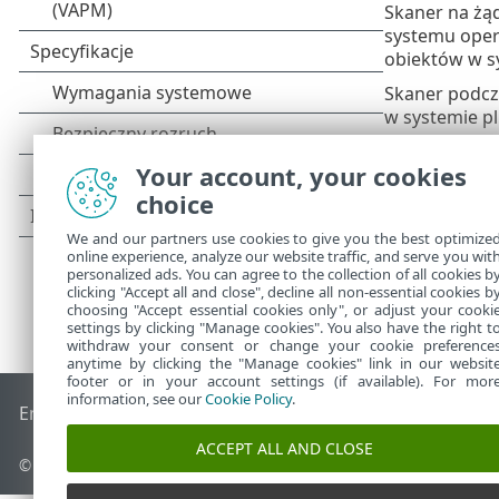
Skaner na żą
systemu oper
obiektów w s
Skaner podcz
w systemie pl
Your account, your cookies
choice
We and our partners use cookies to give you the best optimize
online experience, analyze our website traffic, and serve you wit
personalized ads. You can agree to the collection of all cookies b
clicking "Accept all and close", decline all non-essential cookies b
choosing "Accept essential cookies only", or adjust your cooki
settings by clicking "Manage cookies". You also have the right t
withdraw your consent or change your cookie preference
anytime by clicking the "Manage cookies" link in our websit
footer or in your account settings (if available). For mor
information, see our
Cookie Policy
.
End of Life
Baza wiedzy ESET
Forum ESET
ESET Status Port
ACCEPT ALL AND CLOSE
© 1992 - 2026 ESET, spol. s r.o. – Wszelkie prawa zastrzeżone.