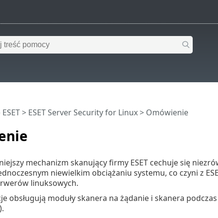
 ESET
>
ESET Server Security for Linux
>
Omówienie
enie
iejszy mechanizm skanujący firmy ESET cechuje się niezró
ednoczesnym niewielkim obciążaniu systemu, co czyni z ESET
erwerów linuksowych.
je obsługują moduły skanera na żądanie i skanera podczas
).