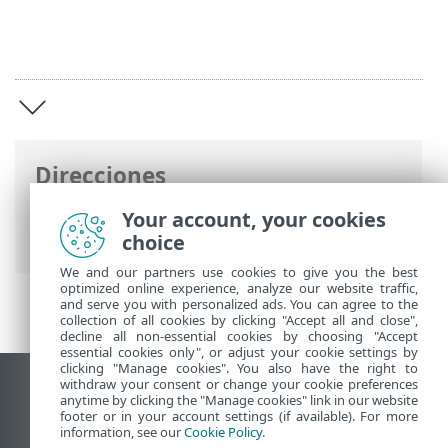
Direcciones
Ayuda en línea de ESET
>
ESET Server
Your account, your cookies
Security for Linux
>
Visión general
choice
We and our partners use cookies to give you the best
optimized online experience, analyze our website traffic,
and serve you with personalized ads. You can agree to the
collection of all cookies by clicking "Accept all and close",
decline all non-essential cookies by choosing "Accept
essential cookies only", or adjust your cookie settings by
clicking "Manage cookies". You also have the right to
withdraw your consent or change your cookie preferences
Ver sitio para ordenador
anytime by clicking the "Manage cookies" link in our website
footer or in your account settings (if available). For more
End of Life
information, see our
Cookie Policy
.
Base de conocimiento de ESET