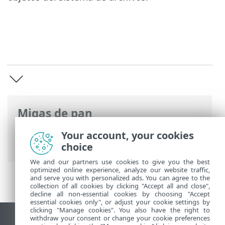
Migas de pan
Ayuda en línea de ESET
>
ESET Server
Your account, your cookies
Security for Linux
>
Información general
choice
We and our partners use cookies to give you the best
optimized online experience, analyze our website traffic,
and serve you with personalized ads. You can agree to the
collection of all cookies by clicking "Accept all and close",
decline all non-essential cookies by choosing "Accept
essential cookies only", or adjust your cookie settings by
clicking "Manage cookies". You also have the right to
withdraw your consent or change your cookie preferences
Ver sitio del escritorio