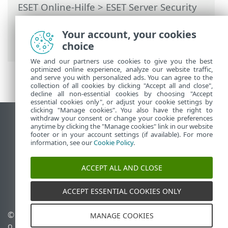
ESET Online-Hilfe
>
ESET Server Security
for Linux
>
Einstellungen
>
Schutzfunktionen
>
Web-Schutz
>
Your account, your cookies
Ausgeschlossene Anwendungen
choice
We and our partners use cookies to give you the best
optimized online experience, analyze our website traffic,
and serve you with personalized ads. You can agree to the
collection of all cookies by clicking "Accept all and close",
decline all non-essential cookies by choosing "Accept
essential cookies only", or adjust your cookie settings by
clicking "Manage cookies". You also have the right to
withdraw your consent or change your cookie preferences
Desktop-Site anzeigen
anytime by clicking the "Manage cookies" link in our website
footer or in your account settings (if available). For more
End of Life
information, see our
Cookie Policy
.
ESET Knowledgebase
ESET-Forum
ACCEPT ALL AND CLOSE
ESET Status Portal
Regionaler Support
ACCEPT ESSENTIAL COOKIES ONLY
© 1992 - 2026 ESET, spol. s r.
Cookies verwalten
MANAGE COOKIES
o. - Alle Rechte
Cookie-Richtlinie