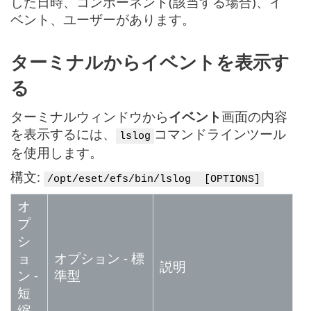
した日時、コンポーネント(該当する場合)、イ
ベント、ユーザーがあります。
ターミナルからイベントを表示す
る
ターミナルウィンドウから
イベント
画面の内容
を表示するには、
コマンドラインツール
lslog
を使用します。
構文:
/opt/eset/efs/bin/lslog
[OPTIONS]
オ
プ
シ
ョ
オプション - 標
説明
ン -
準型
短
縮