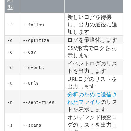
型
新しいログを待機
し、出力の最後に追
-f
--follow
加します
ログを最適化します
-o
--optimize
CSV形式でログを表
-c
--csv
示します
イベントログのリス
-e
--events
トを出力します
URLログのリストを
-u
--urls
出力します
分析のために送信さ
れたファイル
のリス
-n
--sent-files
トを表示します
オンデマンド検査ロ
グのリストを出力し
-s
--scans