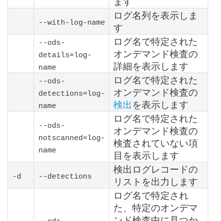
ます
ログ名列を表示しま
--with-log-name
す
ログ名で特定された
--ods-
オンデマンド検査の
details=
log-
詳細を表示します
name
ログ名で特定された
--ods-
オンデマンド検査の
detections=
log-
検出
を表示します
name
ログ名で特定された
--ods-
オンデマンド検査の
notscanned=
log-
検査されていない項
name
目を表示します
検出ログレコードの
-d
--detections
リストを出力します
ログ名で特定され
た、特定のオンデマ
ンド検査中に見つか