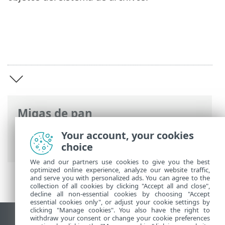
Migas de pan
Ayuda en línea de ESET
>
ESET Server
Your account, your cookies
Security for Linux
>
Información general
choice
We and our partners use cookies to give you the best
optimized online experience, analyze our website traffic,
and serve you with personalized ads. You can agree to the
collection of all cookies by clicking "Accept all and close",
decline all non-essential cookies by choosing "Accept
essential cookies only", or adjust your cookie settings by
clicking "Manage cookies". You also have the right to
withdraw your consent or change your cookie preferences
Ver sitio del escritorio