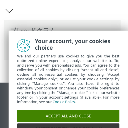
ブレッドクラム
Your account, your cookies
ESETオンラインヘルプ
>
ESET Server
choice
Security for Linux
>
概要
We and our partners use cookies to give you the best
optimized online experience, analyze our website traffic,
and serve you with personalized ads. You can agree to the
collection of all cookies by clicking "Accept all and close",
decline all non-essential cookies by choosing "Accept
essential cookies only", or adjust your cookie settings by
clicking "Manage cookies". You also have the right to
withdraw your consent or change your cookie preferences
anytime by clicking the "Manage cookies" link in our website
デスクトップサイトの表示
footer or in your account settings (if available). For more
End of Life
information, see our
Cookie Policy
.
ESETナレッジベース
ACCEPT ALL AND CLOSE
ESETフォーラム
ESET Status Portal