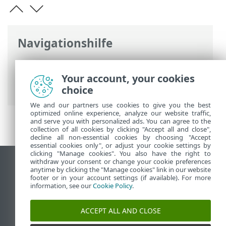
Navigationshilfe
ESET Online-Hilfe
>
ESET Server Security
for Linux
>
Arbeiten mit ESET Server
Your account, your cookies
Security for Linux
> Scans
choice
We and our partners use cookies to give you the best
optimized online experience, analyze our website traffic,
and serve you with personalized ads. You can agree to the
collection of all cookies by clicking "Accept all and close",
decline all non-essential cookies by choosing "Accept
essential cookies only", or adjust your cookie settings by
clicking "Manage cookies". You also have the right to
withdraw your consent or change your cookie preferences
Desktop-Site anzeigen
anytime by clicking the "Manage cookies" link in our website
footer or in your account settings (if available). For more
End of Life
information, see our
Cookie Policy
.
ESET Knowledgebase
ESET-Forum
ACCEPT ALL AND CLOSE
ESET Status Portal