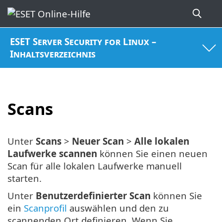
ESET Server Security for Linux –
Inhaltsverzeichnis
Scans
Unter
Scans
>
Neuer Scan
>
Alle lokalen
Laufwerke scannen
können Sie einen neuen
Scan für alle lokalen Laufwerke manuell
starten.
Unter
Benutzerdefinierter Scan
können Sie
ein
Scanprofil
auswählen und den zu
scannenden Ort definieren. Wenn Sie