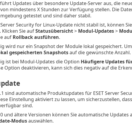
 führt Updates über besondere Update-Server aus, die neu
von mindestens X Stunden zur Verfügung stellen. Die Daten
mgebung getestet und sind daher stabil.
T Server Security for Linux-Update nicht stabil ist, können
 Klicken Sie auf
Statusübersicht
>
Modul-Updates
>
Modu
ie auf
Rollback ausführen
.
g wird nur ein Snapshot der Module lokal gespeichert. Um 
okal gespeicherten Snapshots
auf die gewünschte Anzahl.
g ist bei Modul-Updates die Option
Häufigere Updates fü
e Option deaktivieren, kann sich dies negativ auf die Erke
update
9.1 sind automatische Produktupdates für ESET Server Securi
ese Einstellung aktiviert zu lassen, um sicherzustellen, da
verfügbar sind.
.0 und ältere Versionen können Sie automatische Updates a
date-Modus
auswählen.