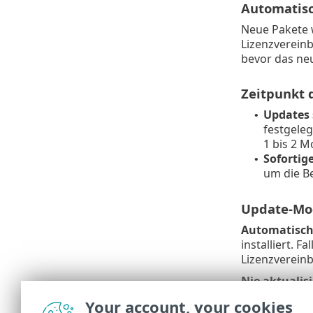
Automatisc
Neue Pakete w
Lizenzverein
bevor das ne
Zeitpunkt 
Updates 
•
festgeleg
1 bis 2 M
Sofortig
•
um die Be
Update-Mod
Automatisch 
installiert. 
Lizenzverein
Nie aktualis
Statusübersi
Your account, your cookies