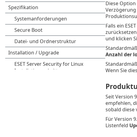
Diese Option
Verzögerung 
Produktionsu
Falls ein ESE
zurücksetzen.
und klicken S
Standardmäßi
Anzahl der l
Standardmäßi
Wenn Sie dies
Produkt
Seit Version 
empfehlen, di
sobald diese 
Für Version 9
Listenfeld
Up