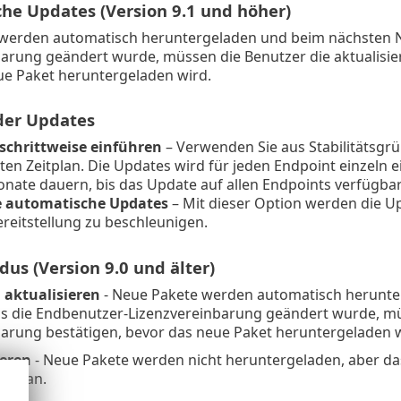
he Updates (Version 9.1 und höher)
erden automatisch heruntergeladen und beim nächsten Neus
barung geändert wurde, müssen die Benutzer die aktualisie
ue Paket heruntergeladen wird.
der Updates
schrittweise einführen
– Verwenden Sie aus Stabilitätsgr
ten Zeitplan. Die Updates wird für jeden Endpoint einzeln
onate dauern, bis das Update auf allen Endpoints verfügbar 
e automatische Updates
– Mit dieser Option werden die Upd
reitstellung zu beschleunigen.
us (Version 9.0 und älter)
aktualisieren
- Neue Pakete werden automatisch herunte
Falls die Endbenutzer-Lizenzvereinbarung geändert wurde, m
barung bestätigen, bevor das neue Paket heruntergeladen w
ieren
- Neue Pakete werden nicht heruntergeladen, aber das
cht
an.