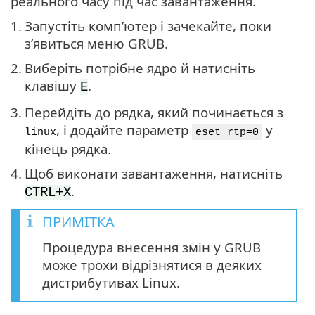
реального часу під час завантаження.
1.
Запустіть комп’ютер і зачекайте, поки
з’явиться меню GRUB.
2.
Виберіть потрібне ядро й натисніть
клавішу
.
E
3.
Перейдіть до рядка, який починається з
, і додайте параметр
у
linux
eset_rtp=0
кінець рядка.
4.
Щоб виконати завантаження, натисніть
.
CTRL+X
ПРИМІТКА
Процедура внесення змін у GRUB
може трохи відрізнятися в деяких
дистрибутивах Linux.