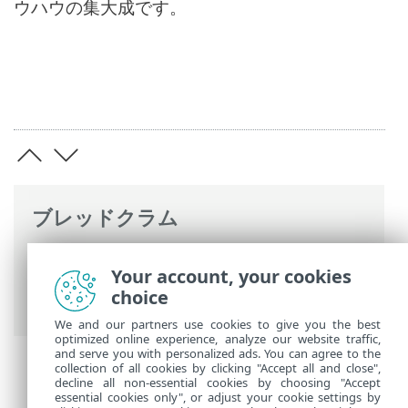
ウハウの集大成です。
ブレッドクラム
ESETオンラインヘルプ
>
ESET Server
Your account, your cookies
Security for Linux
>
概要
> リモートで
choice
ESET Server Security for Linuxを管理
We and our partners use cookies to give you the best
optimized online experience, analyze our website traffic,
and serve you with personalized ads. You can agree to the
collection of all cookies by clicking "Accept all and close",
decline all non-essential cookies by choosing "Accept
essential cookies only", or adjust your cookie settings by