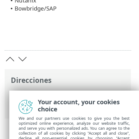
Nutanix
•
Bowbridge/SAP
•
Direcciones
Ayuda en línea de ESET
>
ESET Server
Security for Linux
>
Configuración
>
Your account, your cookies
Motor de detección
> Análisis remoto
choice
We and our partners use cookies to give you the best
optimized online experience, analyze our website traffic,
and serve you with personalized ads. You can agree to the
collection of all cookies by clicking "Accept all and close",
decline all non-essential cookies by choosing "Accept