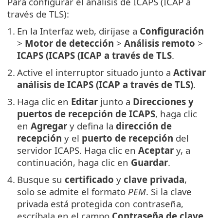
Para configurar el análisis de ICAPS (ICAP a
través de TLS):
1.
En la Interfaz web, diríjase a
Configuración
>
Motor de detección
>
Análisis remoto
>
ICAPS (ICAPS (ICAP a través de TLS
.
2.
Active el interruptor situado junto a
Activar
análisis de ICAPS (ICAP a través de TLS)
.
3.
Haga clic en
Editar
junto a
Direcciones y
puertos de recepción de ICAPS
, haga clic
en
Agregar
y defina la
dirección de
recepción
y el
puerto de recepción
del
servidor ICAPS. Haga clic en
Aceptar
y, a
continuación, haga clic en
Guardar
.
4.
Busque su
certificado
y
clave privada
,
solo se admite el formato
PEM
. Si la clave
privada está protegida con contraseña,
escríbala en el campo
Contraseña de clave