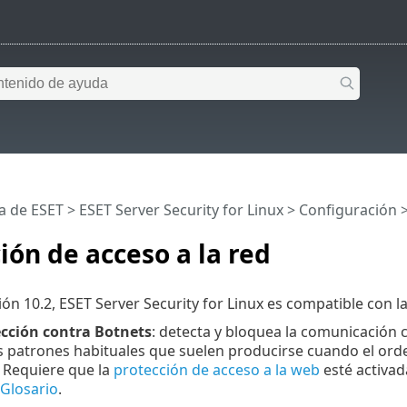
a de ESET
>
ESET Server Security for Linux
>
Configuración
ión de acceso a la red
ión 10.2, ESET Server Security for Linux es compatible con l
ección contra Botnets
: detecta y bloquea la comunicación 
s patrones habituales que suelen producirse cuando el orde
 Requiere que la
protección de acceso a la web
esté activad
Glosario
.