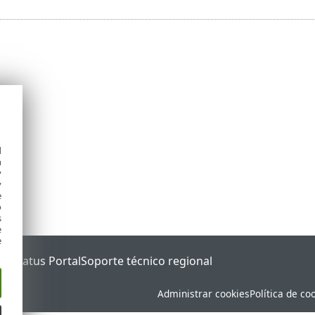
d
h
y
y
e
o
s
e
e
ET Status Portal
Soporte técnico regional
Administrar cookies
Política de co