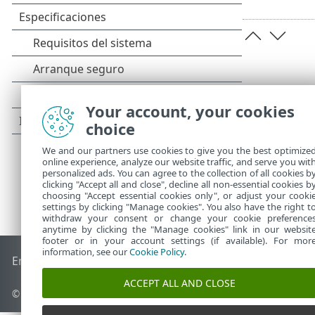
Your account, your cookies
choice
We and our partners use cookies to give you the best optimize
online experience, analyze our website traffic, and serve you wit
personalized ads. You can agree to the collection of all cookies b
clicking "Accept all and close", decline all non-essential cookies b
choosing "Accept essential cookies only", or adjust your cooki
settings by clicking "Manage cookies". You also have the right t
withdraw your consent or change your cookie preference
anytime by clicking the "Manage cookies" link in our websit
footer or in your account settings (if available). For mor
information, see our
Cookie Policy
.
End of Life
Base de conocimiento de ESET
Foro de ESET
ES
ACCEPT ALL AND CLOSE
© 1992 - 2025 ESET, spol. s r.o. Todos los derechos reservados.