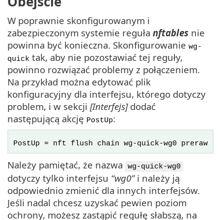
Obejście
W poprawnie skonfigurowanym i
zabezpieczonym systemie reguła
nftables
nie
powinna być konieczna. Skonfigurowanie
wg-
tak, aby nie pozostawiać tej reguły,
quick
powinno rozwiązać problemy z połączeniem.
Na przykład można edytować plik
konfiguracyjny dla interfejsu, którego dotyczy
problem, i w sekcji
[Interfejs]
dodać
następującą akcję
:
PostUp
PostUp = nft flush chain wg-quick-wg0 preraw
Należy pamiętać, że nazwa
wg-quick-wg0
dotyczy tylko interfejsu
“wg0”
i należy ją
odpowiednio zmienić dla innych interfejsów.
Jeśli nadal chcesz uzyskać pewien poziom
ochrony, możesz zastąpić regułę słabszą, na