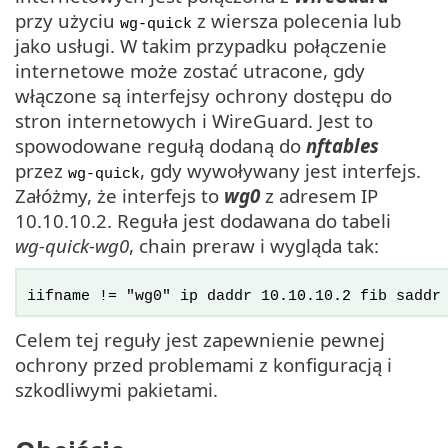
przy użyciu
z wiersza polecenia lub
wg-quick
jako usługi. W takim przypadku połączenie
internetowe może zostać utracone, gdy
włączone są interfejsy ochrony dostępu do
stron internetowych i WireGuard. Jest to
spowodowane regułą dodaną do
nftables
przez
, gdy wywoływany jest interfejs.
wg-quick
Załóżmy, że interfejs to
wg0
z adresem IP
10.10.10.2.
Reguła jest dodawana do tabeli
wg-quick-wg0
, chain preraw i wygląda tak:
iifname != "wg0" ip daddr 10.10.10.2 fib saddr
Celem tej reguły jest zapewnienie pewnej
ochrony przed problemami z konfiguracją i
szkodliwymi pakietami.