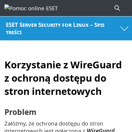
ESET Server Security for Linux – Spis
treści
Korzystanie z WireGuard
z ochroną dostępu do
stron internetowych
Problem
Załóżmy, że ochrona dostępu do stron
internetowych jest połączona z
WireGuard