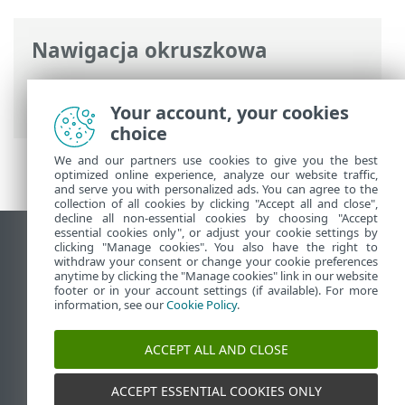
Nawigacja okruszkowa
Pomoc online ESET
>
ESET Server Security
for Linux
>
Instalacja
> Odinstalowywanie
Your account, your cookies
choice
We and our partners use cookies to give you the best
optimized online experience, analyze our website traffic,
and serve you with personalized ads. You can agree to the
collection of all cookies by clicking "Accept all and close",
decline all non-essential cookies by choosing "Accept
essential cookies only", or adjust your cookie settings by
Wyświetl witrynę internetową dla
clicking "Manage cookies". You also have the right to
withdraw your consent or change your cookie preferences
komputerów
anytime by clicking the "Manage cookies" link in our website
footer or in your account settings (if available). For more
End of Life
information, see our
Cookie Policy
.
Baza wiedzy ESET
Forum ESET
ACCEPT ALL AND CLOSE
ESET Status Portal
Pomoc regionalna
ACCEPT ESSENTIAL COOKIES ONLY