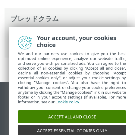
ブレッドクラム
ESETオンラインヘルプ
>
ESET Server
Your account, your cookies
Security for Linux
>
設定
>
保護
>
Webア
choice
クセス保護
> HTTPSトラフィック検査
We and our partners use cookies to give you the best
optimized online experience, analyze our website traffic,
and serve you with personalized ads. You can agree to the
collection of all cookies by clicking "Accept all and close",
decline all non-essential cookies by choosing "Accept
essential cookies only", or adjust your cookie settings by
clicking "Manage cookies". You also have the right to
withdraw your consent or change your cookie preferences
anytime by clicking the "Manage cookies" link in our website
デスクトップサイトの表示
footer or in your account settings (if available). For more
End of Life
information, see our
Cookie Policy
.
ESETナレッジベース
ACCEPT ALL AND CLOSE
ESETフォーラム
ESET Status Portal
ACCEPT ESSENTIAL COOKIES ONLY
地域サポート