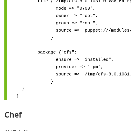
file {"/tmp/efs-8.0.1081.0.x86_64.rp
mode => "0700",
owner => "root",
group => "root",
source => "puppet:///modules/efs/e
}
package {"efs":
ensure => "installed",
provider => 'rpm',
source => "/tmp/efs-8.0.1081.0.x
}
}
}
Chef