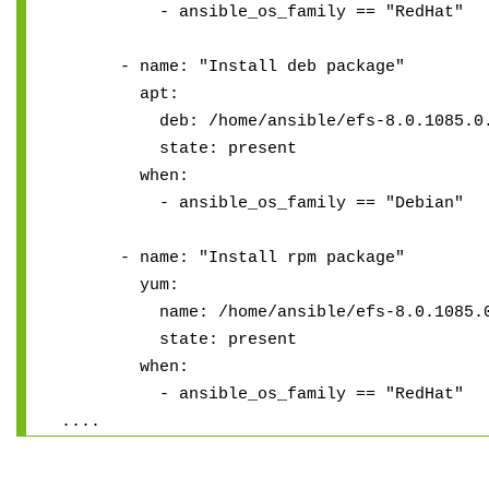
- ansible_os_family == "RedHat"
- name: "Install deb package"
apt:
deb: /home/ansible/efs-8.0.1085.0.x
state: present
when:
- ansible_os_family == "Debian"
- name: "Install rpm package"
yum:
name: /home/ansible/efs-8.0.1085.0.
state: present
when:
- ansible_os_family == "RedHat"
....