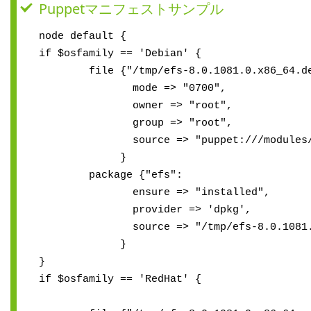
Puppetマニフェストサンプル
node default {
if $osfamily == 'Debian' {
file {"/tmp/efs-8.0.1081.0.x86_64.de
mode => "0700",
owner => "root",
group => "root",
source => "puppet:///modules/efs/e
}
package {"efs":
ensure => "installed",
provider => 'dpkg',
source => "/tmp/efs-8.0.1081.0.x
}
}
if $osfamily == 'RedHat' {