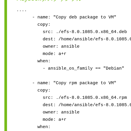
....
- name: "Copy deb package to VM"
copy:
src: ./efs-8.0.1085.0.x86_64.deb
dest: /home/ansible/efs-8.0.1085.0.
owner: ansible
mode: a+r
when:
- ansible_os_family == "Debian"
- name: "Copy rpm package to VM"
copy:
src: ./efs-8.0.1085.0.x86_64.rpm
dest: /home/ansible/efs-8.0.1085.0.
owner: ansible
mode: a+r
when: