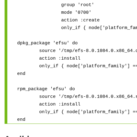
group 'root'
mode '0700'
action :create
only_if { node['platform_family
dpkg_package 'efsu' do
source '/tmp/efs-8.0.1084.0.x86_64.d
action :install
only_if { node['platform_family'] == 
end
rpm_package 'efsu' do
source '/tmp/efs-8.0.1084.0.x86_64.r
action :install
only_if { node['platform_family'] ==
end