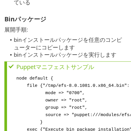
ている
Binパッケージ
展開手順:
binインストールパッケージを任意のコンピ
•
ューターにコピーします
binインストールパッケージを実行します
•
Puppetマニフェストサンプル
node default {
file {"/tmp/efs-8.0.1081.0.x86_64.bin":
mode => "0700",
owner => "root",
group => "root",
source => "puppet:///modules/efs/efs
}
exec {"Execute bin package installation