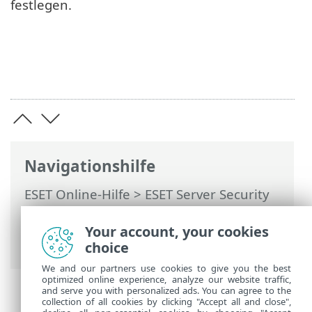
festlegen.
Navigationshilfe
ESET Online-Hilfe
>
ESET Server Security
for Linux
>
Konfiguration
>
Tools
>
Web-
Oberfläche
> Adresse und Port für
Your account, your cookies
Verbindungen
choice
We and our partners use cookies to give you the best
optimized online experience, analyze our website traffic,
and serve you with personalized ads. You can agree to the
collection of all cookies by clicking "Accept all and close",