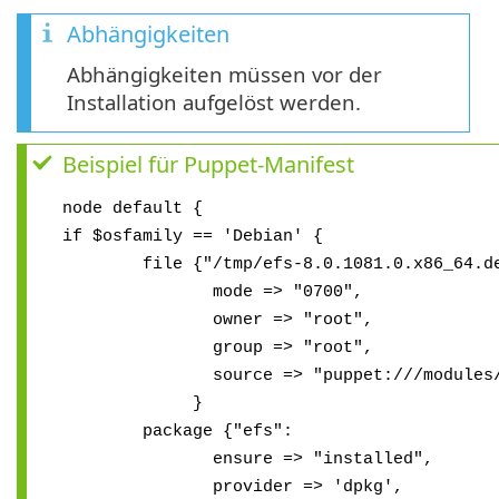
Abhängigkeiten
Abhängigkeiten müssen vor der
Installation aufgelöst werden.
Beispiel für Puppet-Manifest
node default {
if $osfamily == 'Debian' {
file {"/tmp/efs-8.0.1081.0.x86_64.de
mode => "0700",
owner => "root",
group => "root",
source => "puppet:///modules/efs/e
}
package {"efs":
ensure => "installed",
provider => 'dpkg',