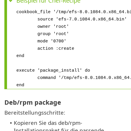
Beispiel für Chef-Recipe
cookbook_file '/tmp/efs-8.0.1084.0.x86_64.b
source 'efs-7.0.1084.0.x86_64.bin'
owner 'root'
group 'root'
mode '0700'
action :create
end
execute 'package_install' do
command '/tmp/efs-8.0.1084.0.x86_64.b
end
Deb/rpm package
Bereitstellungsschritte:
Kopieren Sie das deb/rpm-
•
Installationspaket für die passende