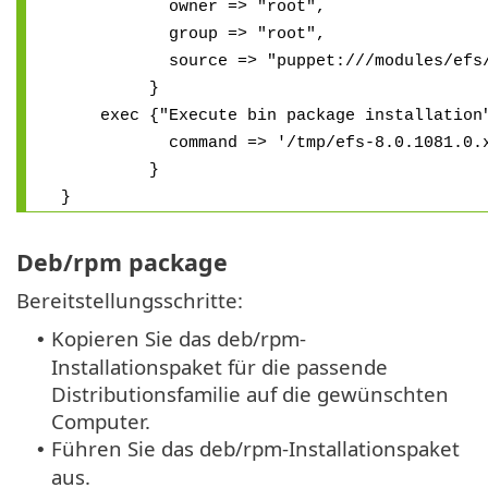
owner => "root",
group => "root",
source => "puppet:///modules/efs/efs
}
exec {"Execute bin package installation
command => '/tmp/efs-8.0.1081.0.x86
}
}
Deb/rpm package
Bereitstellungsschritte:
Kopieren Sie das deb/rpm-
•
Installationspaket für die passende
Distributionsfamilie auf die gewünschten
Computer.
Führen Sie das deb/rpm-Installationspaket
•
aus.