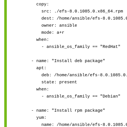
copy:
src: ./efs-8.0.1085.0.x86_64.rpm
dest: /home/ansible/efs-8.0.1085.0.
owner: ansible
mode: a+r
when:
- ansible_os_family == "RedHat"
- name: "Install deb package"
apt:
deb: /home/ansible/efs-8.0.1085.0.x
state: present
when:
- ansible_os_family == "Debian"
- name: "Install rpm package"
yum:
name: /home/ansible/efs-8.0.1085.0.