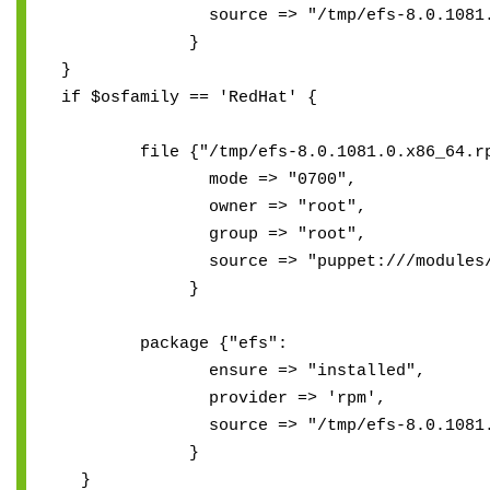
source => "/tmp/efs-8.0.1081.0.x
}
}
if $osfamily == 'RedHat' {
file {"/tmp/efs-8.0.1081.0.x86_64.rp
mode => "0700",
owner => "root",
group => "root",
source => "puppet:///modules/efs/e
}
package {"efs":
ensure => "installed",
provider => 'rpm',
source => "/tmp/efs-8.0.1081.0.x
}
}