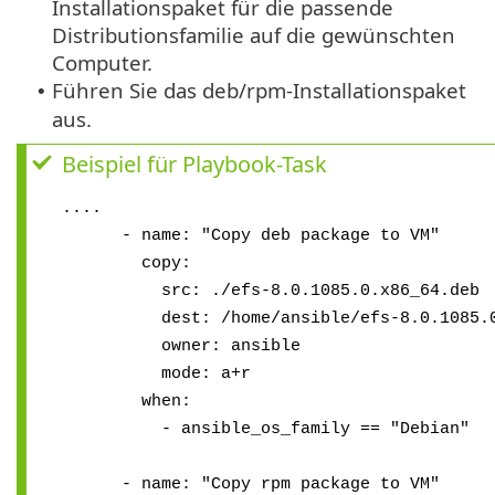
Installationspaket für die passende
Distributionsfamilie auf die gewünschten
Computer.
Führen Sie das deb/rpm-Installationspaket
•
aus.
Beispiel für Playbook-Task
....
- name: "Copy deb package to VM"
copy:
src: ./efs-8.0.1085.0.x86_64.deb
dest: /home/ansible/efs-8.0.1085.0.
owner: ansible
mode: a+r
when:
- ansible_os_family == "Debian"
- name: "Copy rpm package to VM"