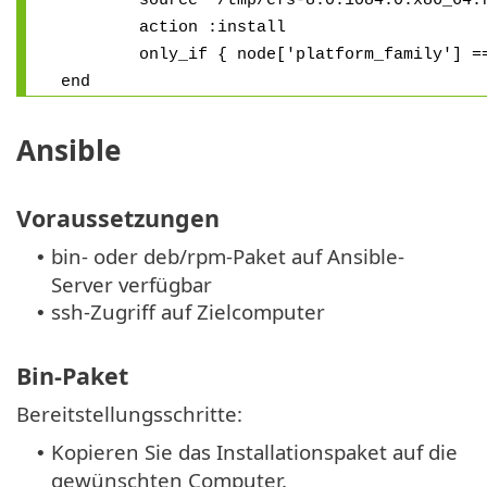
source '/tmp/efs-8.0.1084.0.x86_64.r
action :install
only_if { node['platform_family'] ==
end
Ansible
Voraussetzungen
bin- oder deb/rpm-Paket auf Ansible-
•
Server verfügbar
ssh-Zugriff auf Zielcomputer
•
Bin-Paket
Bereitstellungsschritte:
Kopieren Sie das Installationspaket auf die
•
gewünschten Computer.