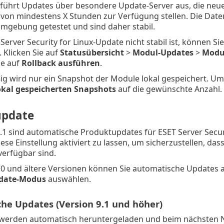
 führt Updates über besondere Update-Server aus, die neu
von mindestens X Stunden zur Verfügung stellen. Die Daten
mgebung getestet und sind daher stabil.
T Server Security for Linux-Update nicht stabil ist, können
 Klicken Sie auf
Statusübersicht
>
Modul-Updates
>
Modu
ie auf
Rollback ausführen
.
g wird nur ein Snapshot der Module lokal gespeichert. Um 
okal gespeicherten Snapshots
auf die gewünschte Anzahl.
update
9.1 sind automatische Produktupdates für ESET Server Securi
ese Einstellung aktiviert zu lassen, um sicherzustellen, da
verfügbar sind.
.0 und ältere Versionen können Sie automatische Updates a
date-Modus
auswählen.
he Updates (Version 9.1 und höher)
erden automatisch heruntergeladen und beim nächsten Neus