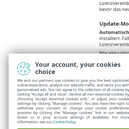
Lizenzverein
bevor das ne
Update-Mod
Automatisch 
installiert. 
Lizenzverein
Nie aktualis
Statusübersi
Your account, your cookies
choice
Benutzerde
We and our partners use cookies to give you the best optimize
Wenn Sie meh
online experience, analyze our website traffic, and serve you wit
Sie die Adres
personalized ads. You can agree to the collection of all cookies b
Wechseldaten
clicking "Accept all and close", decline all non-essential cookies b
choosing "Accept essential cookies only", or adjust your cooki
settings by clicking "Manage cookies". You also have the right t
withdraw your consent or change your cookie preference
anytime by clicking the "Manage cookies" link in our websit
footer or in your account settings (if available). For mor
information, see our
Cookie Policy
.