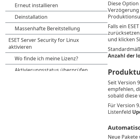
Diese Option
Verzögerung 
Produktionsu
Falls ein ESE
zurücksetzen.
und klicken S
Standardmäßi
Anzahl der l
Produkt
Seit Version 
empfehlen, di
sobald diese 
Für Version 9
Listenfeld
Up
Automatisc
Neue Pakete w