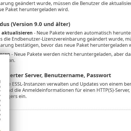
barung geändert wurde, müssen die Benutzer die aktualisie
ue Paket heruntergeladen wird.
us (Version 9.0 und älter)
aktualisieren
- Neue Pakete werden automatisch herunte
Falls die Endbenutzer-Lizenzvereinbarung geändert wurde, m
barung bestätigen, bevor das neue Paket heruntergeladen w
ieren
- Neue Pakete werden nicht heruntergeladen, aber das
cht
an.
finierter Server, Benutzername, Passwort
d
rere ESSL-Instanzen verwalten und Updates von einem ben
h
se und die Anmeldeinformationen für einen HTTP(S)-Server, 
y
trägers ein.
y
e
o
s
e
e