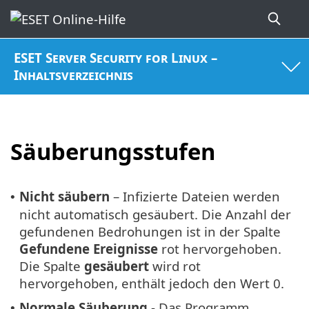
ESET Server Security for Linux –
Inhaltsverzeichnis
Säuberungsstufen
Nicht säubern
– Infizierte Dateien werden
•
nicht automatisch gesäubert. Die Anzahl der
gefundenen Bedrohungen ist in der Spalte
Gefundene Ereignisse
rot hervorgehoben.
Die Spalte
gesäubert
wird rot
hervorgehoben, enthält jedoch den Wert 0.
Normale Säuberung
- Das Programm
•