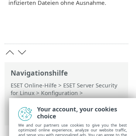
infizierten Dateien ohne Ausnahme.
Navigationshilfe
ESET Online-Hilfe
>
ESET Server Security
for Linux
>
Konfiguration
>
Schutzfunktionen
>
Echtzeit-Dateischutz
>
ThreatSense-Parameter
>
Your account, your cookies
Säuberungsstufen
choice
We and our partners use cookies to give you the best
optimized online experience, analyze our website traffic,
and serve you with personalized ads. You can agree to the