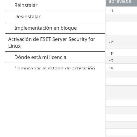
abreviada
-l
-r
-p
-t
-s