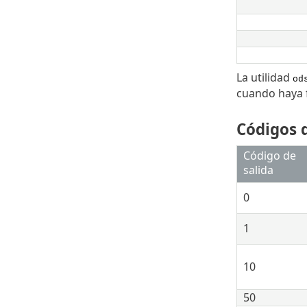
La utilidad
od
cuando haya f
Códigos d
Código de
salida
0
1
10
50