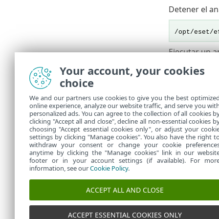
Detener el aná
/opt/eset/e
Ejecutar un an
Your account, your cookies
/opt/eset/e
choice
Analizar el s
We and our partners use cookies to give you the best optimize
online experience, analyze our website traffic, and serve you wit
personalized ads. You can agree to the collection of all cookies b
sudo /opt/e
clicking "Accept all and close", decline all non-essential cookies b
choosing "Accept essential cookies only", or adjust your cooki
settings by clicking "Manage cookies". You also have the right t
withdraw your consent or change your cookie preference
anytime by clicking the "Manage cookies" link in our websit
footer or in your account settings (if available). For mor
information, see our
Cookie Policy
.
ACCEPT ALL AND CLOSE
ACCEPT ESSENTIAL COOKIES ONLY