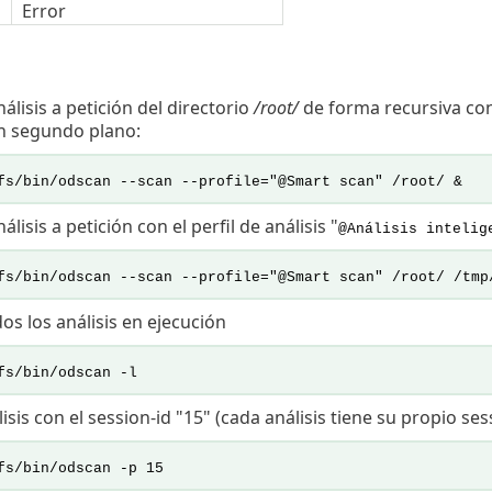
Error
álisis a petición del directorio
/root/
de forma recursiva con e
n segundo plano:
fs/bin/odscan --scan --profile="@Smart scan" /root/ &
álisis a petición con el perfil de análisis "
@Análisis intelig
fs/bin/odscan --scan --profile="@Smart scan" /root/ /tmp
s los análisis en ejecución
fs/bin/odscan -l
isis con el session-id "15" (cada análisis tiene su propio s
fs/bin/odscan -p 15