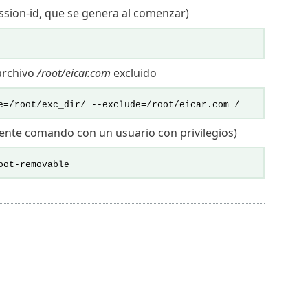
session-id, que se genera al comenzar)
 archivo
/root/eicar.com
excluido
e=/root/exc_dir/ --exclude=/root/eicar.com /
uiente comando con un usuario con privilegios)
oot-removable