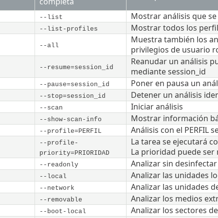
completa
Mostrar análisis que se
--list
Mostrar todos los perfil
--list-profiles
Muestra también los aná
--all
privilegios de usuario r
Reanudar un análisis p
--resume=session_id
mediante session_id
Poner en pausa un análi
--pause=session_id
Detener un análisis ide
--stop=session_id
Iniciar análisis
--scan
Mostrar información bás
--show-scan-info
Análisis con el PERFIL 
--profile=PERFIL
La tarea se ejecutará co
--profile-
La prioridad puede ser 
priority=PRIORIDAD
Analizar sin desinfectar
--readonly
Analizar las unidades lo
--local
Analizar las unidades d
--network
Analizar los medios ext
--removable
Analizar los sectores d
--boot-local