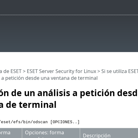
a de ESET
>
ESET Server Security for Linux
>
Si se utiliza ES
s a petición desde una ventana de terminal
ón de un análisis a petición des
a de terminal
/eset/efs/bin/odscan [OPCIONES..]
orma
Opciones: forma
Descripción