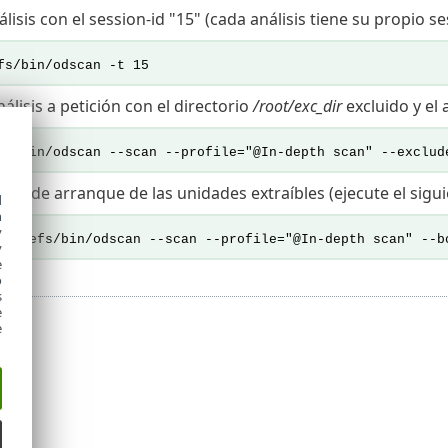
lisis con el session-id "15" (cada análisis tiene su propio 
fs/bin/odscan -t 15
álisis a petición con el directorio
/root/exc_dir
excluido y el
fs/bin/odscan --scan --profile="@In-depth scan" --exclud
ector de arranque de las unidades extraíbles (ejecute el sig
d
h
y
set/efs/bin/odscan --scan --profile="@In-depth scan" --b
y
e
o
s
e
e