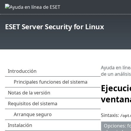
ESET Server Security for Linux
Ayuda en líne
de un análisi
Ejecuci
ventan
Sintaxis:
/opt
Opciones: f