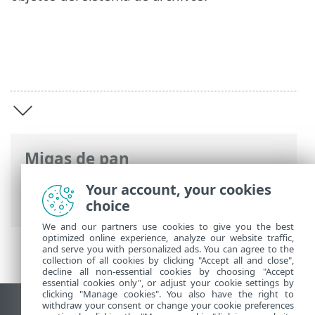
Migas de pan
Ayuda en línea de ESET
>
ESET Server
Your account, your cookies
Security for Linux
>
Introducción
choice
We and our partners use cookies to give you the best
optimized online experience, analyze our website traffic,
and serve you with personalized ads. You can agree to the
collection of all cookies by clicking "Accept all and close",
decline all non-essential cookies by choosing "Accept
essential cookies only", or adjust your cookie settings by
clicking "Manage cookies". You also have the right to
withdraw your consent or change your cookie preferences
Ver sitio del escritorio