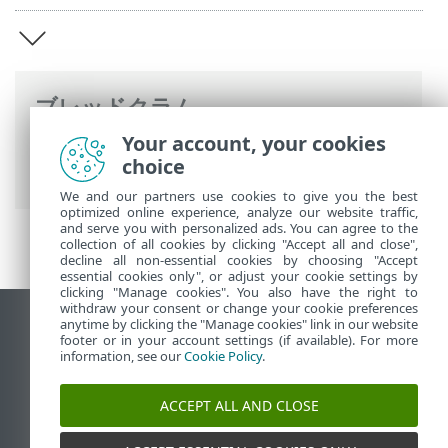
ブレッドクラム
Your account, your cookies
ESETオンラインヘルプ
>
ESET Server
choice
Security for Linux
>
概要
We and our partners use cookies to give you the best
optimized online experience, analyze our website traffic,
and serve you with personalized ads. You can agree to the
collection of all cookies by clicking "Accept all and close",
decline all non-essential cookies by choosing "Accept
essential cookies only", or adjust your cookie settings by
clicking "Manage cookies". You also have the right to
withdraw your consent or change your cookie preferences
anytime by clicking the "Manage cookies" link in our website
デスクトップサイトの表示
footer or in your account settings (if available). For more
End of Life
information, see our
Cookie Policy
.
ESETナレッジベース
ACCEPT ALL AND CLOSE
ESETフォーラム
ESET Status Portal