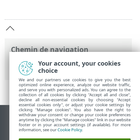
Chemin de navigation
Aide en ligne ESET
>
ESET Server Security
Your account, your cookies
for Linux
>
Politique de confidentialité
choice
We and our partners use cookies to give you the best
optimized online experience, analyze our website traffic,
and serve you with personalized ads. You can agree to the
collection of all cookies by clicking "Accept all and close",
decline all non-essential cookies by choosing "Accept
essential cookies only", or adjust your cookie settings by
clicking "Manage cookies". You also have the right to
withdraw your consent or change your cookie preferences
Afficher le site des postes de travail
anytime by clicking the "Manage cookies" link in our website
footer or in your account settings (if available). For more
End of Life
information, see our
Cookie Policy
.
Base de connaissances ESET