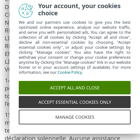
Your account, your cookies
DE L’ÉVENTUALITÉ D’UN TEL DOMMAGE.
choice
CERTAINS PAYS ET CERTAINES LOIS
N’AUTORISANT PAS L’EXCLUSION DE
We and our partners use cookies to give you the best
optimized online experience, analyze our website traffic,
RESPONSABILITÉ, MAIS AUTORISANT LA
and serve you with personalized ads. You can agree to the
LIMITATION DE RESPONSABILITÉ, LA
collection of all cookies by clicking "Accept all and close",
decline all non-essential cookies by choosing "Accept
RESPONSABILITÉ DU FOURNISSEUR, DE SES
essential cookies only", or adjust your cookie settings by
clicking "Manage cookies". You also have the right to
EMPLOYÉS OU DE SES CONCÉDANTS DE
withdraw your consent or change your cookie preferences
LICENCE SERA LIMITÉE AU MONTANT QUE
anytime by clicking the "Manage cookies" link in our website
footer or in your account settings (if available). For more
VOUS AVEZ PAYÉ POUR LA LICENCE.
information, see our
Cookie Policy
.
14. Aucune disposition du présent Contrat ne
porte atteinte aux droits accordés par la loi de
ACCEPT ALL AND CLOSE
toute partie agissant comme client si
ACCEPT ESSENTIAL COOKIES ONLY
l’exécution y est contraire.
15.
Assistance technique
. ESET ou des tiers
MANAGE COOKIES
mandatés par ESET fourniront une assistance
technique à leur discrétion, sans garantie ni
déclaration solennelle. Aucune assistance