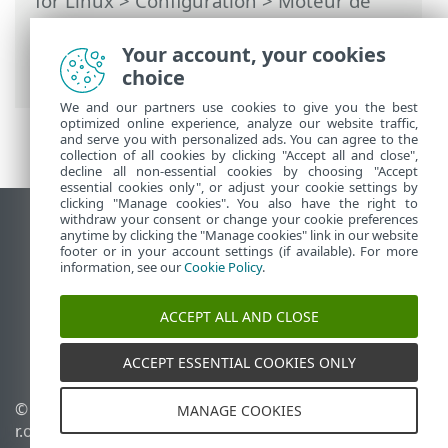
for Linux
>
Configuration
>
Moteur de
détection
>
Exclusions
>
Exclusions de
détection
> Ajout ou modification d'une
Your account, your cookies
exclusion de détection
choice
We and our partners use cookies to give you the best
optimized online experience, analyze our website traffic,
and serve you with personalized ads. You can agree to the
collection of all cookies by clicking "Accept all and close",
decline all non-essential cookies by choosing "Accept
essential cookies only", or adjust your cookie settings by
clicking "Manage cookies". You also have the right to
withdraw your consent or change your cookie preferences
Afficher le site des postes de travail
anytime by clicking the "Manage cookies" link in our website
footer or in your account settings (if available). For more
End of Life
information, see our
Cookie Policy
.
Base de connaissances ESET
Forum ESET
ACCEPT ALL AND CLOSE
ESET Status Portal
Support régional
ACCEPT ESSENTIAL COOKIES ONLY
© 1992 - 2025 ESET, spol. s
Gérer les cookies
MANAGE COOKIES
r.o. - Tous droits réservés.
Politique relative aux