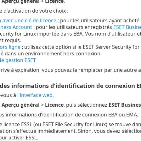
r
Aperçu général
>
Licence
.
d'activation de votre choix :
n avec une clé de licence
: pour les utilisateurs ayant acheté
iness Account
: pour les utilisateurs enregistrés
ESET Busine
curity for Linux importée dans EBA. Vos nom d’utilisateur
t requis.
ors ligne
: utilisez cette option si le ESET Server Security f
isé dans un environnement hors connexion.
de gestion ESET
 arrive à expiration, vous pouvez la remplacer par une aut
 des informations d’identification de connexion 
-vous à
l'interface web.
r
Aperçu général
>
Licence
, puis sélectionnez
ESET Busine
vos informations d’identification de connexion EBA ou EMA.
e licence ESSL (ou ESET File Security for Linux) se trouve d
ivation s'effectue immédiatement. Sinon, vous devez sélecti
ur activer ESSL.