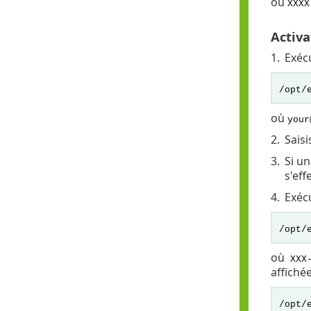
où
XXXX
Activa
1.
Exécu
/opt/
où
your
2.
Sais
3.
Si un
s'eff
4.
Exéc
/opt/
où
XXX-
affiché
/opt/