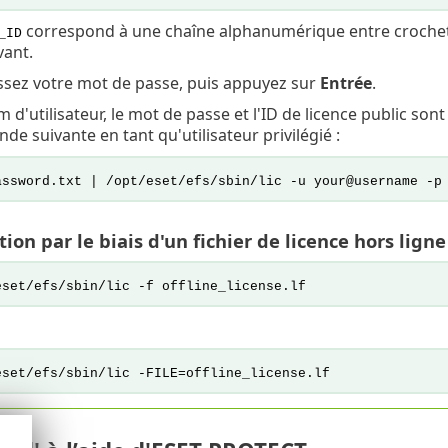
correspond à une chaîne alphanumérique entre crochets 
_ID
ant.
issez votre mot de passe, puis appuyez sur
Entrée
.
m d'utilisateur, le mot de passe et l'ID de licence public son
e suivante en tant qu'utilisateur privilégié :
assword.txt | /opt/eset/efs/sbin/lic -u your@username -p
tion par le biais d'un fichier de licence hors ligne
eset/efs/sbin/lic -f offline_license.lf
eset/efs/sbin/lic -FILE=offline_license.lf