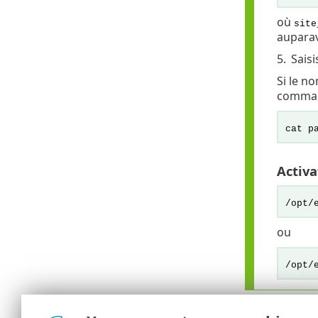
où
site
auparav
5.
Sais
Si le no
command
cat p
Activa
/opt/
ou
/opt/