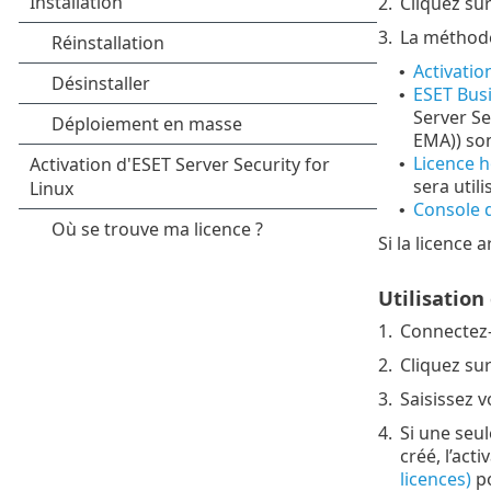
2.
Cliquez su
3.
La méthode 
Activatio
•
ESET Bus
•
Server Se
EMA)) son
Licence h
•
sera util
Console 
•
Si la licence
Utilisation
1.
Connectez
2.
Cliquez su
3.
Saisissez 
4.
Si une seul
créé, l’act
licences)
po