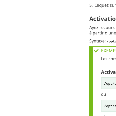
5.
Cliquez su
Activatio
Ayez recours à
à partir d'une
Syntaxe:
/opt
EXEMP
Les com
Activa
/opt/
ou
/opt/