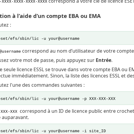
correspond à votre clé de licence ESET
-XXXX-XXXX-XXXX-XXXX
tion à l’aide d’un compte EBA ou EMA
tez :
eset/efs/sbin/lic -u your@username
correspond au nom d’utilisateur de votre compt
@username
issez votre mot de passe, puis appuyez sur
Entrée
.
e seule licence ESSL se trouve dans votre compte EBA ou EMA 
ectue immédiatement. Sinon, la liste des licences ESSL et de
utez l'une des commandes suivantes :
eset/efs/sbin/lic -u your@username -p XXX-XXX-XXX
correspond à un ID de licence public entre crochet
XXX-XXX
e auparavant.
eset/efs/sbin/lic -u your@username -i site_ID