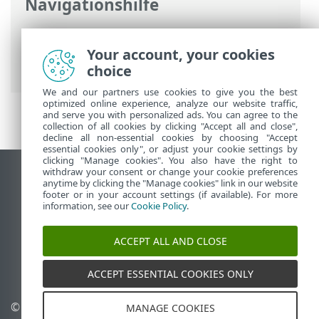
Navigationshilfe
ESET Online-Hilfe
>
ESET Server Security
for Linux
>
Konfiguration
>
Malware Scan
Your account, your cookies
Engine
> Malware-Scans
choice
We and our partners use cookies to give you the best
optimized online experience, analyze our website traffic,
and serve you with personalized ads. You can agree to the
collection of all cookies by clicking "Accept all and close",
decline all non-essential cookies by choosing "Accept
essential cookies only", or adjust your cookie settings by
clicking "Manage cookies". You also have the right to
withdraw your consent or change your cookie preferences
Desktop-Site anzeigen
anytime by clicking the "Manage cookies" link in our website
footer or in your account settings (if available). For more
End of Life
information, see our
Cookie Policy
.
ESET Knowledgebase
ESET-Forum
ACCEPT ALL AND CLOSE
ESET Status Portal
Regionaler Support
ACCEPT ESSENTIAL COOKIES ONLY
© 1992 - 2025 ESET, spol. s r.
Cookies verwalten
MANAGE COOKIES