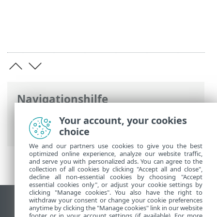
Navigationshilfe
ESET Online-Hilfe
>
ESET Server Security
Your account, your cookies
for Linux
>
Glossar
choice
We and our partners use cookies to give you the best
optimized online experience, analyze our website traffic,
and serve you with personalized ads. You can agree to the
collection of all cookies by clicking "Accept all and close",
decline all non-essential cookies by choosing "Accept
essential cookies only", or adjust your cookie settings by
clicking "Manage cookies". You also have the right to
withdraw your consent or change your cookie preferences
Desktop-Site anzeigen
anytime by clicking the "Manage cookies" link in our website
footer or in your account settings (if available). For more