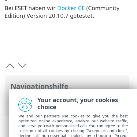
Bei ESET haben wir
Docker CE
(Community
Edition) Version 20.10.7 getestet.
Navigationshilfe
ESET Online-Hilfe
>
ESET Server Security
Your account, your cookies
for Linux
>
Containersicherheit
choice
We and our partners use cookies to give you the best
optimized online experience, analyze our website traffic,
and serve you with personalized ads. You can agree to the
collection of all cookies by clicking "Accept all and close",
decline all non-essential cookies by choosing "Accept