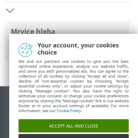
Mrvice hleba
ESET pomoć na mreži
>
ESET SysInspector
Your account, your cookies
>
Uvod u ESET SysInspector
choice
We and our partners use cookies to give you the best
optimized online experience, analyze our website traffic,
and serve you with personalized ads. You can agree to the
collection of all cookies by clicking "Accept all and close",
decline all non-essential cookies by choosing "Accept
essential cookies only", or adjust your cookie settings by
clicking "Manage cookies". You also have the right to
withdraw your consent or change your cookie preferences
Prikaži lokaciju za računare
anytime by clicking the "Manage cookies" link in our website
footer or in your account settings (if available). For more
End of Life
information, see our
Cookie Policy
.
ESET Forum
ESET baza znanja
ACCEPT ALL AND CLOSE
ESET Status Portal
Regionalna podrška