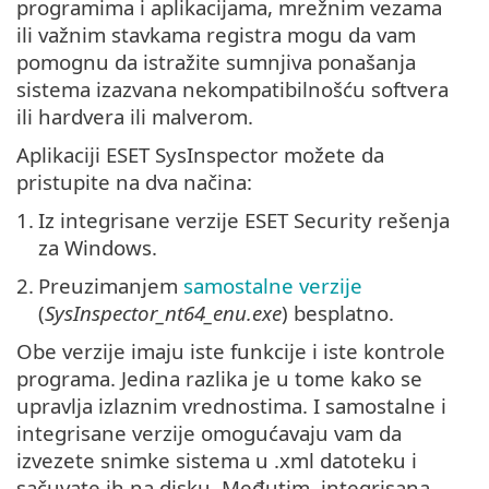
programima i aplikacijama, mrežnim vezama
ili važnim stavkama registra mogu da vam
pomognu da istražite sumnjiva ponašanja
sistema izazvana nekompatibilnošću softvera
ili hardvera ili malverom.
Aplikaciji ESET SysInspector možete da
pristupite na dva načina:
1.
Iz integrisane verzije ESET Security rešenja
za Windows.
2.
Preuzimanjem
samostalne verzije
(
SysInspector_nt64_enu.exe
) besplatno.
Obe verzije imaju iste funkcije i iste kontrole
programa. Jedina razlika je u tome kako se
upravlja izlaznim vrednostima. I samostalne i
integrisane verzije omogućavaju vam da
izvezete snimke sistema u .xml datoteku i
sačuvate ih na disku. Međutim, integrisana